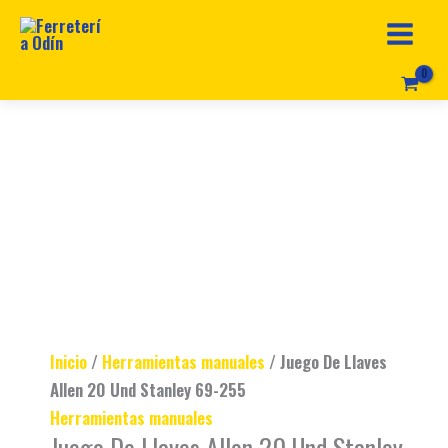
Ir
Juego
Original
Current
al
De
price
price
contenido
Llaves
was:
is:
Allen
$ 68.990.
$ 58.990.
20
Und
Stanley
69-
255
cantidad
Inicio
/
Herramientas manuales
/ Juego De Llaves
Allen 20 Und Stanley 69-255
Herramientas manuales
Juego De Llaves Allen 20 Und Stanley