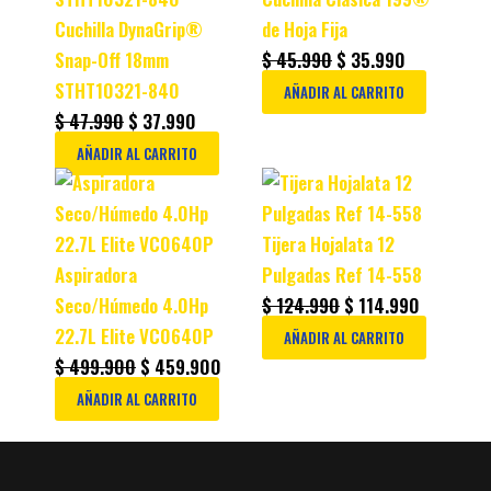
$ 47.990.
$ 37.990.
$ 45.990.
$ 35.990.
Cuchilla DynaGrip®
de Hoja Fija
Snap-Off 18mm
$
45.990
$
35.990
STHT10321-840
AÑADIR AL CARRITO
$
47.990
$
37.990
AÑADIR AL CARRITO
Original
Current
Original
Current
price
price
price
price
was:
is:
was:
is:
Tijera Hojalata 12
$ 499.900.
$ 459.900.
$ 124.990.
$ 114.990
Aspiradora
Pulgadas Ref 14-558
Seco/Húmedo 4.0Hp
$
124.990
$
114.990
22.7L Elite VC0640P
AÑADIR AL CARRITO
$
499.900
$
459.900
AÑADIR AL CARRITO