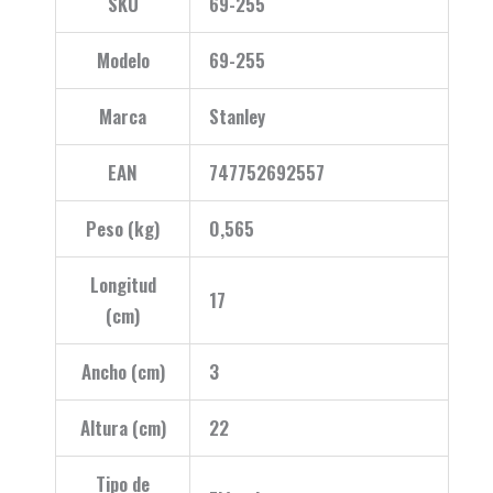
SKU
69-255
Modelo
69-255
Marca
Stanley
EAN
747752692557
Peso (kg)
0,565
Longitud
17
(cm)
Ancho (cm)
3
Altura (cm)
22
Tipo de