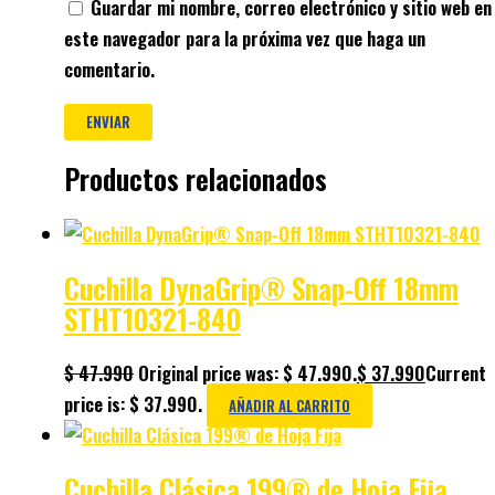
Guardar mi nombre, correo electrónico y sitio web en
este navegador para la próxima vez que haga un
comentario.
Productos relacionados
Cuchilla DynaGrip® Snap-Off 18mm
STHT10321-840
$
47.990
Original price was: $ 47.990.
$
37.990
Current
price is: $ 37.990.
AÑADIR AL CARRITO
Cuchilla Clásica 199® de Hoja Fija