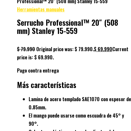
Professional™ 20″ (508 mm) Stanley 15-559
Herramientas manuales
Serrucho Professional™ 20″ (508
mm) Stanley 15-559
$
79.990
Original price was: $ 79.990.
$
69.990
Current
price is: $ 69.990.
Pago contra entrega
Más características
Lamina de acero templado SAE1070 con espesor de
0.85mm.
El mango puede usarse como escuadra de 45° y
90°.