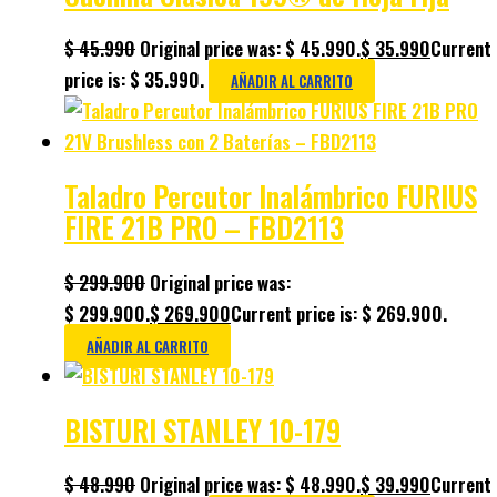
$
45.990
Original price was: $ 45.990.
$
35.990
Current
price is: $ 35.990.
AÑADIR AL CARRITO
Taladro Percutor Inalámbrico FURIUS
FIRE 21B PRO – FBD2113
$
299.900
Original price was:
$ 299.900.
$
269.900
Current price is: $ 269.900.
AÑADIR AL CARRITO
BISTURI STANLEY 10-179
$
48.990
Original price was: $ 48.990.
$
39.990
Current