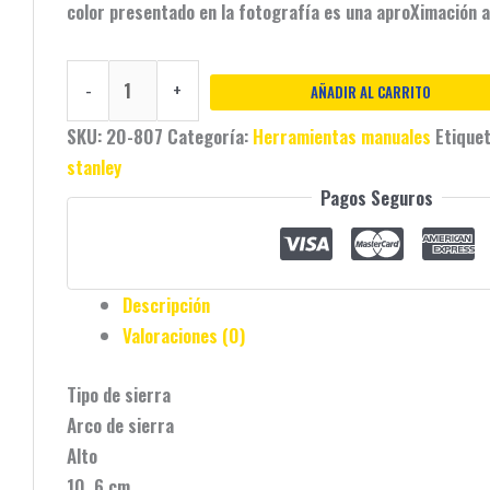
color presentado en la fotografía es una aproXimación al
-
+
AÑADIR AL CARRITO
SKU:
20-807
Categoría:
Herramientas manuales
Etique
stanley
Pagos Seguros
Descripción
Valoraciones (0)
Tipo de sierra
Arco de sierra
Alto
10. 6 cm