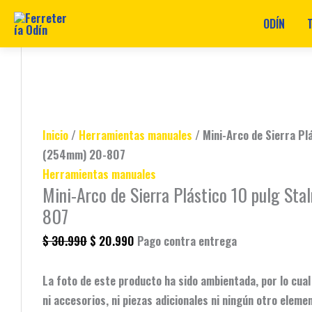
ODÍN
Ir
Mini-
Original
Original
Original
Original
Original
Current
Current
Current
Current
Current
al
Arco
price
price
price
price
price
price
price
price
price
price
contenido
de
was:
was:
was:
was:
was:
is:
is:
is:
is:
is:
Sierra
$ 11.990.
$ 77.990.
$ 77.990.
$ 30.990.
$ 45.990.
$ 8.990.
$ 67.990.
$ 67.990.
$ 35.990.
$ 20.990.
Plástico
Inicio
/
Herramientas manuales
/ Mini-Arco de Sierra Pl
10
(254mm) 20-807
pulg
Herramientas manuales
Stalney
Mini-Arco de Sierra Plástico 10 pulg St
(254mm)
807
20-
$
30.990
$
20.990
Pago contra entrega
807
cantidad
La foto de este producto ha sido ambientada, por lo cual
ni accesorios, ni piezas adicionales ni ningún otro eleme