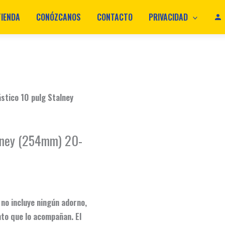
TIENDA
CONÓZCANOS
CONTACTO
PRIVACIDAD
ástico 10 pulg Stalney
alney (254mm) 20-
 no incluye ningún adorno,
nto que lo acompañan. El