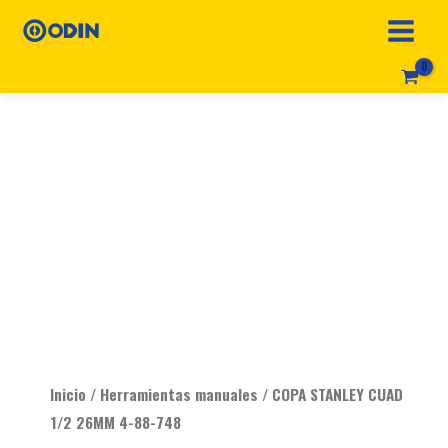
Ir
al
contenido
Original
Current
COPA
price
price
STANLEY
was:
is:
CUAD
$ 19.990.
$ 14.990.
1/2
26MM
4-
88-
748
cantidad
Inicio
/
Herramientas manuales
/ COPA STANLEY CUAD
1/2 26MM 4-88-748