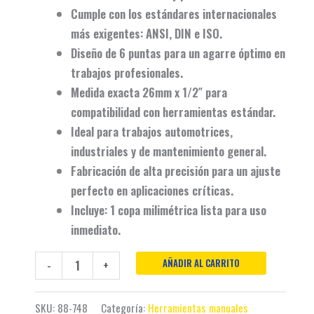
Cumple con los estándares internacionales
más exigentes:
ANSI, DIN e ISO
.
Diseño de
6 puntas
para un agarre óptimo en
trabajos profesionales.
Medida exacta
26mm x 1/2″
para
compatibilidad con herramientas estándar.
Ideal para trabajos
automotrices,
industriales
y de mantenimiento general.
Fabricación de
alta precisión
para un ajuste
perfecto en aplicaciones críticas.
Incluye:
1 copa milimétrica
lista para uso
inmediato.
AÑADIR AL CARRITO
-
+
SKU:
88-748
Categoría:
Herramientas manuales