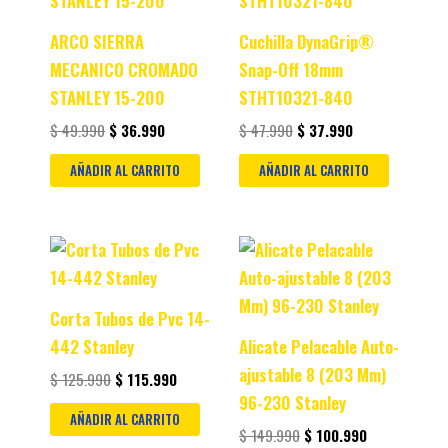
ARCO SIERRA
Cuchilla DynaGrip®
MECANICO CROMADO
Snap-Off 18mm
STANLEY 15-200
STHT10321-840
$
49.990
$
36.990
$
47.990
$
37.990
AÑADIR AL CARRITO
AÑADIR AL CARRITO
Original
Current
Original
Current
price
price
price
price
was:
is:
was:
is:
$ 125.990.
$ 115.990.
$ 149.990.
$ 100.990.
Corta Tubos de Pvc 14-
442 Stanley
Alicate Pelacable Auto-
ajustable 8 (203 Mm)
$
125.990
$
115.990
96-230 Stanley
AÑADIR AL CARRITO
$
149.990
$
100.990