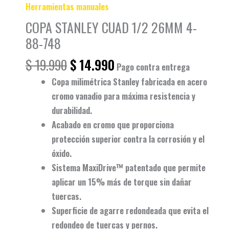
Herramientas manuales
COPA STANLEY CUAD 1/2 26MM 4-
88-748
$
19.990
$
14.990
Pago contra entrega
Copa milimétrica Stanley
fabricada en
acero
cromo vanadio
para máxima resistencia y
durabilidad.
Acabado en
cromo
que proporciona
protección superior contra la corrosión y el
óxido.
Sistema
MaxiDrive™
patentado que permite
aplicar un
15% más de torque
sin dañar
tuercas.
Superficie de agarre redondeada que
evita el
redondeo
de tuercas y pernos.