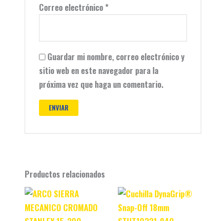
Correo electrónico
*
Guardar mi nombre, correo electrónico y
sitio web en este navegador para la
próxima vez que haga un comentario.
Productos relacionados
Original
Current
Original
Current
price
price
price
price
was:
is:
was:
is:
$ 49.990.
$ 36.990.
$ 47.990.
$ 37.990.