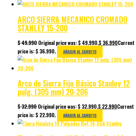
ARCO SIERRA MECANICO CROMADO
STANLEY 15-200
$
49.990
Original price was: $ 49.990.
$
36.990
Current
price is: $ 36.990.
AÑADIR AL CARRITO
Arco de Sierra Fijo Básico Stanley 12
pulg. (305 mm) 20-206
$
32.990
Original price was: $ 32.990.
$
22.990
Current
price is: $ 22.990.
AÑADIR AL CARRITO