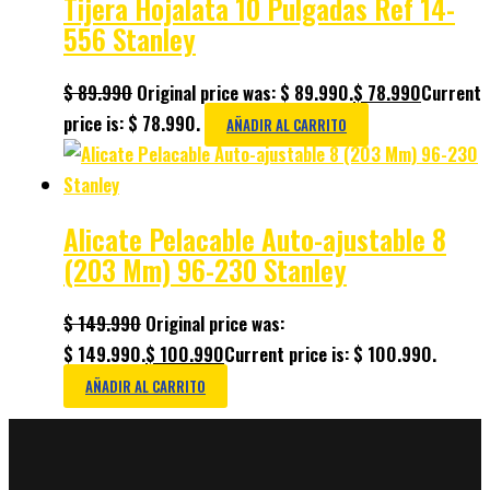
Tijera Hojalata 10 Pulgadas Ref 14-
556 Stanley
$
89.990
Original price was: $ 89.990.
$
78.990
Current
price is: $ 78.990.
AÑADIR AL CARRITO
Alicate Pelacable Auto-ajustable 8
(203 Mm) 96-230 Stanley
$
149.990
Original price was:
$ 149.990.
$
100.990
Current price is: $ 100.990.
AÑADIR AL CARRITO