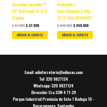
Serrucho Luctador™
Aspiradora
22″ (559 mm) 15-472
Seco/Húmedo 4.0Hp
Stanley
22.7L Elite VC0640P
$
47.990
$
37.990
$
499.900
$
459.900
AÑADIR AL CARRITO
AÑADIR AL CARRITO
Email: odinferreteria@odinsas.com
Tel: 320 9827124
Whatsapp: 320 9827124
Dirección: Cra 33W # 71-29
Parque Industrial Provincia de Soto 1 Bodega 10 -
Bucaramanga, Santander