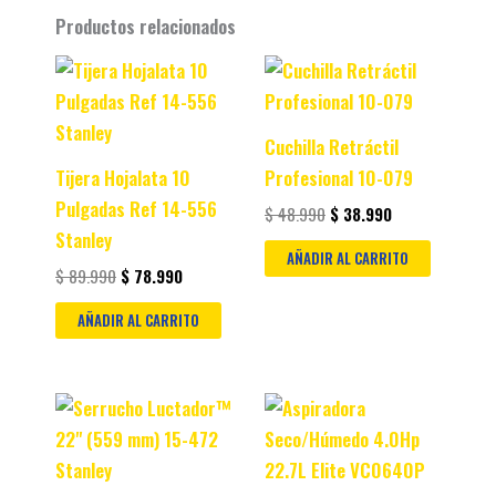
Productos relacionados
Original
Current
Original
Current
price
price
price
price
was:
is:
was:
is:
$ 89.990.
$ 78.990.
$ 48.990.
$ 38.990.
Cuchilla Retráctil
Tijera Hojalata 10
Profesional 10-079
Pulgadas Ref 14-556
$
48.990
$
38.990
Stanley
AÑADIR AL CARRITO
$
89.990
$
78.990
AÑADIR AL CARRITO
Original
Current
Original
Current
price
price
price
price
was:
is:
was:
is:
$ 47.990.
$ 37.990.
$ 499.900.
$ 459.900.