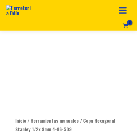
Ir
al
contenido
Original
Current
Copa
price
price
Hexagonal
was:
is:
Stanley
$ 9.990.
$ 7.990.
1/2x
9mm
4-
86-
509
cantidad
Inicio
/
Herramientas manuales
/ Copa Hexagonal
Stanley 1/2x 9mm 4-86-509