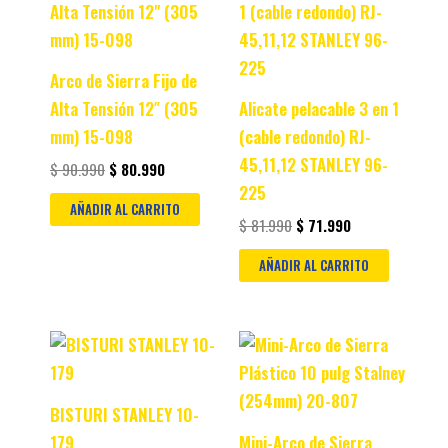
was:
is:
was:
is:
$ 90.990.
$ 80.990.
$ 81.990.
$ 71.990.
Arco de Sierra Fijo de
Alta Tensión 12″ (305
Alicate pelacable 3 en 1
mm) 15-098
(cable redondo) RJ-
45,11,12 STANLEY 96-
$
90.990
$
80.990
225
AÑADIR AL CARRITO
$
81.990
$
71.990
AÑADIR AL CARRITO
Original
Current
Original
Current
price
price
price
price
was:
is:
was:
is:
$ 48.990.
$ 39.990.
$ 30.990.
$ 20.990.
BISTURI STANLEY 10-
179
Mini-Arco de Sierra