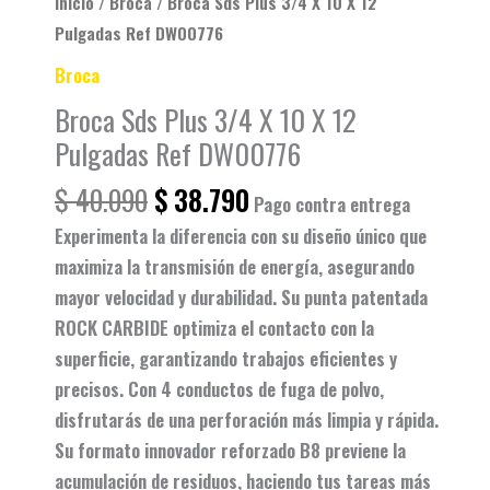
Inicio
/
Broca
/ Broca Sds Plus 3/4 X 10 X 12
cantidad
Pulgadas Ref DW00776
Broca
Broca Sds Plus 3/4 X 10 X 12
Pulgadas Ref DW00776
$
40.090
$
38.790
Pago contra entrega
Experimenta la diferencia con su diseño único que
maximiza la transmisión de energía, asegurando
mayor velocidad y durabilidad. Su punta patentada
ROCK CARBIDE optimiza el contacto con la
superficie, garantizando trabajos eficientes y
precisos. Con 4 conductos de fuga de polvo,
disfrutarás de una perforación más limpia y rápida.
Su formato innovador reforzado B8 previene la
acumulación de residuos, haciendo tus tareas más