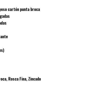
 punta broca
as
as
nte
s)
a Fina, Zincado