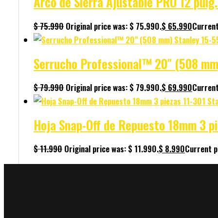
Arco de Sierra Ajustable PRO 12 pul
$
75.990
Original price was: $ 75.990.
$
65.990
Current
Serrucho Professional™ 20″ (508 mm
$
79.990
Original price was: $ 79.990.
$
69.990
Current
Hoja Snap-Off de Repuesto 18mm 3 pi
$
11.990
Original price was: $ 11.990.
$
8.990
Current pr