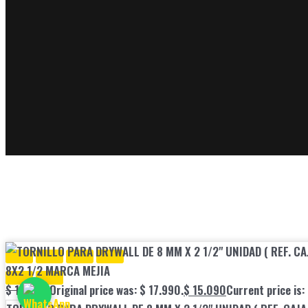
8X2 1/2 MARCA MEJIA
$
17.990
Original price was: $ 17.990.
$
15.090
Current price is: