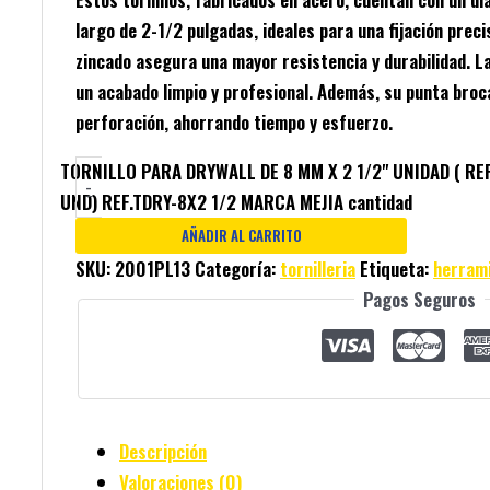
largo de 2-1/2 pulgadas, ideales para una fijación preci
zincado asegura una mayor resistencia y durabilidad. L
un acabado limpio y profesional. Además, su punta broc
perforación, ahorrando tiempo y esfuerzo.
TORNILLO PARA DRYWALL DE 8 MM X 2 1/2" UNIDAD ( REF
-
UND) REF.TDRY-8X2 1/2 MARCA MEJIA cantidad
AÑADIR AL CARRITO
SKU:
2001PL13
Categoría:
tornilleria
Etiqueta:
herram
Pagos Seguros
Descripción
Valoraciones (0)