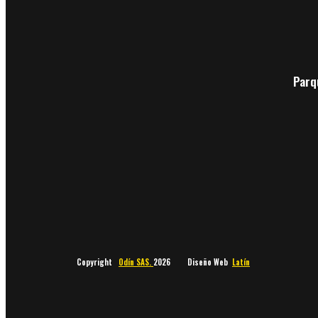
Parq
Copyright
Odín SAS.
2026 Diseño Web
Latín