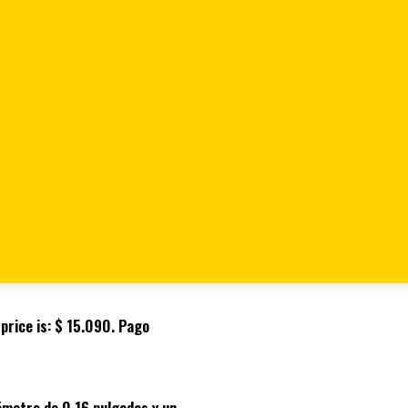
 2 1/2″ UNIDAD ( REF. CAJA
 2 1/2″ UNIDAD (
1/2 MARCA MEJIA
price is: $ 15.090.
Pago
iámetro de 0.16 pulgadas y un