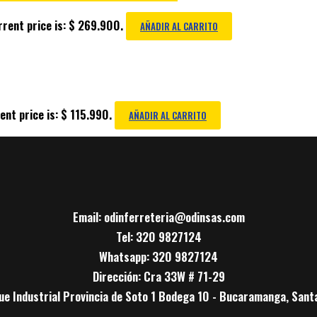
rent price is: $ 269.900.
AÑADIR AL CARRITO
ent price is: $ 115.990.
AÑADIR AL CARRITO
Email: odinferreteria@odinsas.com
Tel: 320 9827124
Whatsapp: 320 9827124
Dirección: Cra 33W # 71-29
ue Industrial Provincia de Soto 1 Bodega 10 - Bucaramanga, Sant