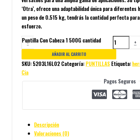
‘Otra’, ofrece una adaptabilidad única para diferentes 
un peso de 0.515 kg, tendrás la cantidad perfecta para
esfuerzo.
Puntilla Con Cabeza 1 500G cantidad
-
+
AÑADIR AL CARRITO
SKU:
5203L16L02
Categoría:
PUNTILLAS
Etiqueta:
her
Cia
Pagos Seguros
Descripción
Valoraciones (0)