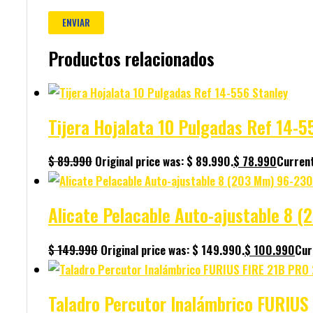
Productos relacionados
Tijera Hojalata 10 Pulgadas Ref 14-5
$
89.990
Original price was: $ 89.990.
$
78.990
Current
Alicate Pelacable Auto-ajustable 8 
$
149.990
Original price was: $ 149.990.
$
100.990
Cur
Taladro Percutor Inalámbrico FURIU