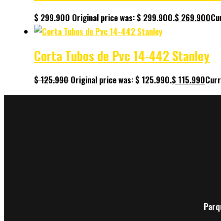
$
299.900
Original price was: $ 299.900.
$
269.900
Cur
Corta Tubos de Pvc 14-442 Stanley
$
125.990
Original price was: $ 125.990.
$
115.990
Curr
Parq