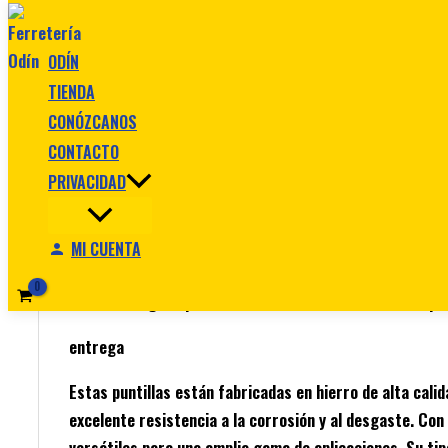
Ir al contenido
ODÍN
TIENDA
CONÓZCANOS
CONTACTO
Inicio
/
PUNTILLAS
/ Puntilla Con Cabeza 1 500G
PRIVACIDAD
PUNTILLAS
Puntilla Con Cabeza 1 500G
MI CUENTA
$
8.990
Original price was: $ 8.990.
$
6.690
Current pri
entrega
Estas puntillas están fabricadas en hierro de alta cali
excelente resistencia a la corrosión y al desgaste. Con
versátiles para una amplia gama de aplicaciones. Su tip