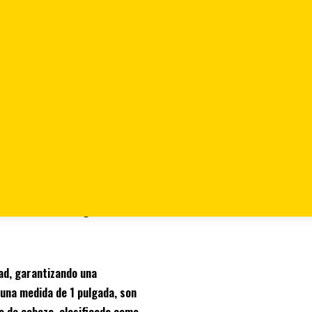
ce is: $ 6.690.
Pago contra
dad, garantizando una
 una medida de 1 pulgada, son
o de cabeza, clasificada como