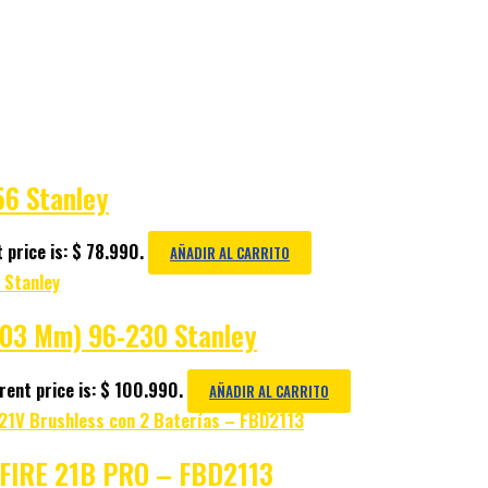
56 Stanley
 price is: $ 78.990.
AÑADIR AL CARRITO
(203 Mm) 96-230 Stanley
rent price is: $ 100.990.
AÑADIR AL CARRITO
S FIRE 21B PRO – FBD2113