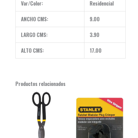
Var/Color:
Residencial
ANCHO CMS:
9.00
LARGO CMS:
3.90
ALTO CMS:
17.00
Productos relacionados
Original
Current
Original
Current
price
price
price
price
was:
is:
was:
is:
$ 124.990.
$ 114.990.
$ 81.990.
$ 71.990.