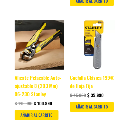
AÑADIR AL CARRITO
Original
Current
Original
Current
price
price
price
price
was:
is:
was:
is:
$ 149.990.
$ 100.990.
$ 45.990.
$ 35.990.
Alicate Pelacable Auto-
Cuchilla Clásica 199®
ajustable 8 (203 Mm)
de Hoja Fija
96-230 Stanley
$
45.990
$
35.990
$
149.990
$
100.990
AÑADIR AL CARRITO
AÑADIR AL CARRITO