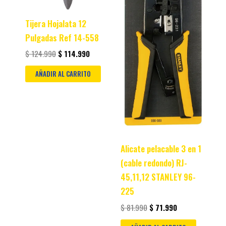
Tijera Hojalata 12
Pulgadas Ref 14-558
$
124.990
$
114.990
AÑADIR AL CARRITO
Alicate pelacable 3 en 1
(cable redondo) RJ-
45,11,12 STANLEY 96-
225
$
81.990
$
71.990