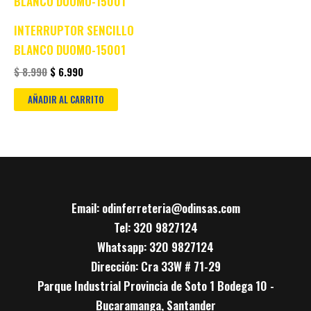
was:
is:
$ 8.990.
$ 6.990.
INTERRUPTOR SENCILLO
BLANCO DUOMO-15001
$
8.990
$
6.990
AÑADIR AL CARRITO
Email: odinferreteria@odinsas.com
Tel: 320 9827124
Whatsapp: 320 9827124
Dirección: Cra 33W # 71-29
Parque Industrial Provincia de Soto 1 Bodega 10 -
Bucaramanga, Santander