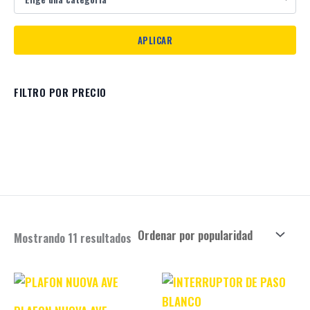
FILTRO POR PRECIO
Mostrando 11 resultados
Original
Current
Original
Current
price
price
price
price
was:
is:
was:
is: