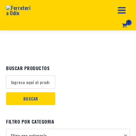
e
u
n
a
c
a
BUSCAR PRODUCTOS
t
e
g
o
r
FILTRO POR CATEGORIA
í
a