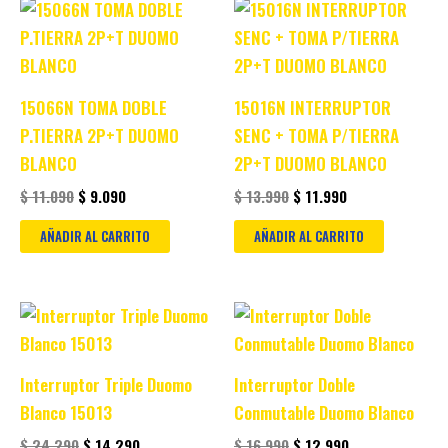
Original
Current
Original
Current
price
price
price
price
was:
is:
was:
is:
$ 11.090.
$ 9.090.
$ 13.990.
$ 11.990.
15066N TOMA DOBLE
15016N INTERRUPTOR
P.TIERRA 2P+T DUOMO
SENC + TOMA P/TIERRA
BLANCO
2P+T DUOMO BLANCO
$
11.090
$
9.090
$
13.990
$
11.990
AÑADIR AL CARRITO
AÑADIR AL CARRITO
Original
Current
Original
Current
price
price
price
price
was:
is:
was:
is:
$ 24.290.
$ 14.290.
$ 16.990.
$ 12.990.
Interruptor Triple Duomo
Interruptor Doble
Blanco 15013
Conmutable Duomo Blanco
$
24.290
$
14.290
$
16.990
$
12.990