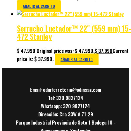
AÑADIR AL CARRITO
Serrucho Luctador™ 22″ (559 mm) 15-
472 Stanley
$
47.990
Original price was: $ 47.990.
$
37.990
Current
price is: $ 37.990.
AÑADIR AL CARRITO
Email: odinferreteria@odinsas.com
Tel: 320 9827124
Whatsapp: 320 9827124
Dirección: Cra 33W # 71-29
Parque Industrial Provincia de Soto 1 Bodega 10 -
Bucaramanga, Santander