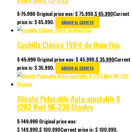
$
75.990
Original price was: $ 75.990.
$
65.990
Current
price is: $ 65.990.
AÑADIR AL CARRITO
Cuchilla Clásica 199® de Hoja Fija
$
45.990
Original price was: $ 45.990.
$
35.990
Current
price is: $ 35.990.
AÑADIR AL CARRITO
Alicate Pelacable Auto-ajustable 8
(203 Mm) 96-230 Stanley
$
149.990
Original price was:
$ 149.990.
$
100.990
Current price is: $ 100.990.