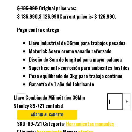
$
136.990
Original price was:
$ 136.990.
$
126.990
Current price is: $ 126.990.
Pago contra entrega
Llave industrial
de 36mm para trabajos pesados
Material:
Acero cromo vanadio
reforzado
Diseño de
8cm de longitud
para mayor palanca
Superficie
anti-corrosión
para ambientes hostiles
Peso equilibrado de
3kg
para trabajo continuo
Garantía de
1 año
del fabricante
Llave Combinada Milimétrica 36Mm
-
+
Stanley 89-721 cantidad
AÑADIR AL CARRITO
SKU:
89-721
Categoría:
Herramientas manuales
Etiqueta:
herramienta
Marca:
stanley