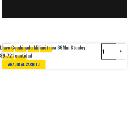
Llave Combinada Milimétrica 36Mm Stanley
-
+
89-721 cantidad
AÑADIR AL CARRITO