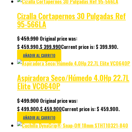
Cizalla Cortapernos 30 Pulgadas Ref
95-566LA
$
459.990
Original price was:
$ 459.990.
$
399.990
Current price is: $ 399.990.
AÑADIR AL CARRITO
Aspiradora Seco/Húmedo 4.0Hp 22.7L
Elite VC0640P
$
499.900
Original price was:
$ 499.900.
$
459.900
Current price is: $ 459.900.
AÑADIR AL CARRITO