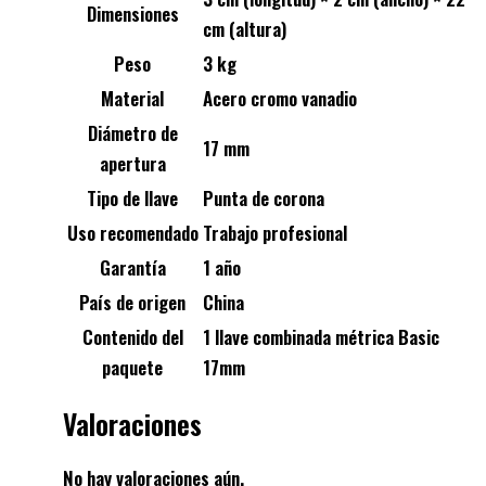
Dimensiones
cm (altura)
Peso
3 kg
Material
Acero cromo vanadio
Diámetro de
17 mm
apertura
Tipo de llave
Punta de corona
Uso recomendado
Trabajo profesional
Garantía
1 año
País de origen
China
Contenido del
1 llave combinada métrica Basic
paquete
17mm
Valoraciones
No hay valoraciones aún.