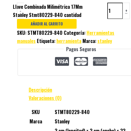
Llave Combinada Milimétrica 17Mm
-
+
Stanley Stmt80229-840 cantidad
AÑADIR AL CARRITO
SKU:
STMT80229-840
Categoría:
Herramientas
manuales
Etiqueta:
herramienta
Marca:
stanley
Pagos Seguros
Descripción
Valoraciones (0)
SKU
STMT80229-840
Marca
Stanley
3 cm (longitud) × 2 cm (ancho) × 22