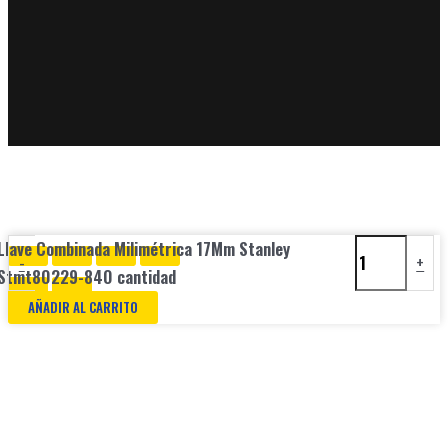
Llave Combinada Milimétrica 17Mm Stanley
-
+
Stmt80229-840 cantidad
AÑADIR AL CARRITO