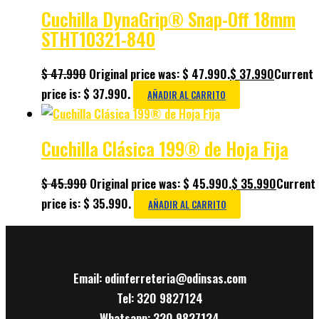
Cuchilla DynaGrip® Snap-Off 18mm
STHT10321-840
$
47.990
Original price was: $ 47.990.
$
37.990
Current
price is: $ 37.990.
AÑADIR AL CARRITO
Cuchilla Clásica 199® de Hoja Fija
$
45.990
Original price was: $ 45.990.
$
35.990
Current
price is: $ 35.990.
AÑADIR AL CARRITO
Email: odinferreteria@odinsas.com
Tel: 320 9827124
Whatsapp: 320 9827124