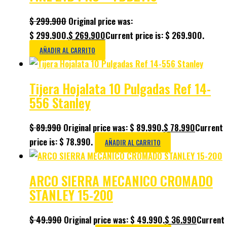
$
299.900
Original price was:
$ 299.900.
$
269.900
Current price is: $ 269.900.
AÑADIR AL CARRITO
Tijera Hojalata 10 Pulgadas Ref 14-
556 Stanley
$
89.990
Original price was: $ 89.990.
$
78.990
Current
price is: $ 78.990.
AÑADIR AL CARRITO
ARCO SIERRA MECANICO CROMADO
STANLEY 15-200
$
49.990
Original price was: $ 49.990.
$
36.990
Current