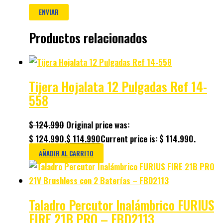
Productos relacionados
Tijera Hojalata 12 Pulgadas Ref 14-
558
$
124.990
Original price was:
$ 124.990.
$
114.990
Current price is: $ 114.990.
AÑADIR AL CARRITO
Taladro Percutor Inalámbrico FURIUS
FIRE 21B PRO – FBD2113