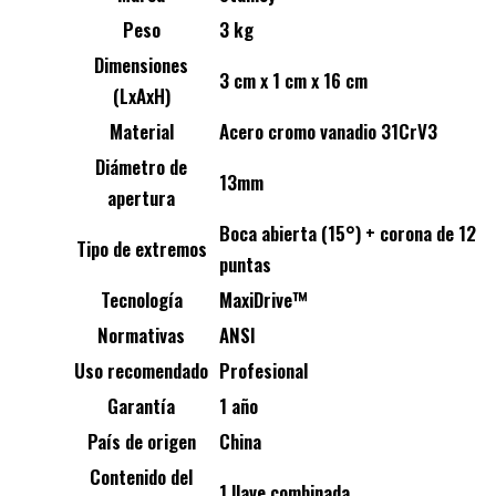
Peso
3 kg
Dimensiones
3 cm x 1 cm x 16 cm
(LxAxH)
Material
Acero cromo vanadio 31CrV3
Diámetro de
13mm
apertura
Boca abierta (15°) + corona de 12
Tipo de extremos
puntas
Tecnología
MaxiDrive™
Normativas
ANSI
Uso recomendado
Profesional
Garantía
1 año
País de origen
China
Contenido del
1 llave combinada