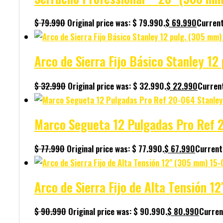
$
79.990
Original price was: $ 79.990.
$
69.990
Current
Arco de Sierra Fijo Básico Stanley 1
$
32.990
Original price was: $ 32.990.
$
22.990
Current
Marco Segueta 12 Pulgadas Pro Ref 
$
77.990
Original price was: $ 77.990.
$
67.990
Current 
Arco de Sierra Fijo de Alta Tensión 
$
90.990
Original price was: $ 90.990.
$
80.990
Curren