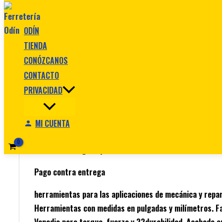
Ir al contenido
ODÍN
TIENDA
CONÓZCANOS
CONTACTO
Inicio
/
Herramientas manuales
/ Juego Mecanico 145 
PRIVACIDAD
Herramientas manuales
Juego Mecanico 145 Piezas Ref 94-
MI CUENTA
$
723.990
Original price was: $ 723.990.
$
623.990
Cur
Pago contra entrega
herramientas para las aplicaciones de mecánica y rep
Herramientas con medidas en pulgadas y milímetros. F
Vanadio para torque, fuerza y ??durabilidad. Acabado 