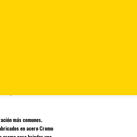
Piezas Ref 94-376
376
rent price is: $ 623.990.
aración más comunes.
abricados en acero Cromo
en cromo para brindar una