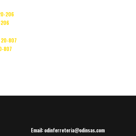
0-206
20-807
Email: odinferreteria@odinsas.com