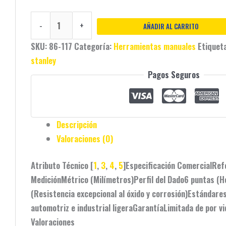
-
+
AÑADIR AL CARRITO
SKU:
86-117
Categoría:
Herramientas manuales
Etiquet
stanley
Pagos Seguros
Descripción
Valoraciones (0)
Atributo Técnico [
1
,
3
,
4
,
5
]
Especificación Comercial
Ref
Medición
Métrico (Milímetros)
Perfil del Dado
6 puntas (H
(Resistencia excepcional al óxido y corrosión)
Estándare
automotriz e industrial ligera
Garantía
Limitada de por v
Valoraciones