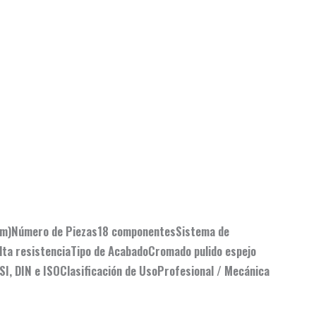
mm)
Número de Piezas
18 componentes
Sistema de
lta resistencia
Tipo de Acabado
Cromado pulido espejo
SI, DIN e ISO
Clasificación de Uso
Profesional / Mecánica