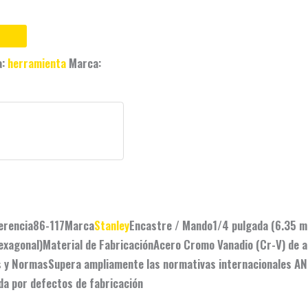
a:
herramienta
Marca:
erencia
86-117
Marca
Stanley
Encastre / Mando
1/4 pulgada (6.35 
exagonal)
Material de Fabricación
Acero Cromo Vanadio (Cr-V) de a
s y Normas
Supera ampliamente las normativas internacionales
AN
ida por defectos de fabricación