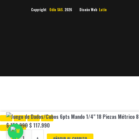
Copyright
Odín SAS.
2026 Diseño Web
Latín
Juego
Original
Current
de
price
price
$
159.990
$
117.990
Dados/Cubos
was:
is:
-
+
AÑADIR AL CARRITO