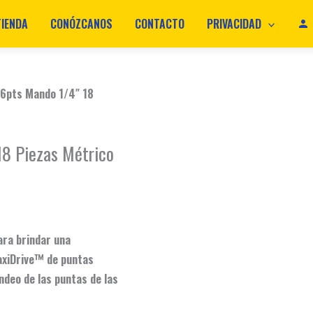
TIENDA
CONÓZCANOS
CONTACTO
PRIVACIDAD
6pts Mando 1/4″ 18
18 Piezas Métrico
ra brindar una
MaxiDrive™ de puntas
deo de las puntas de las