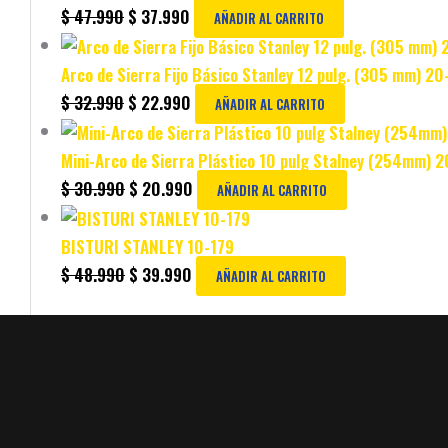
$
47.990
$
37.990
AÑADIR AL CARRITO
Arco de Sierra Fijo Básico Stanley 12 pulg. (305 mm) 2
$
32.990
$
22.990
AÑADIR AL CARRITO
Mini-Arco de Sierra Plástico 10 pulg Stalney (254mm) 
$
30.990
$
20.990
AÑADIR AL CARRITO
BISTURI STANLEY 10-179
$
48.990
$
39.990
AÑADIR AL CARRITO