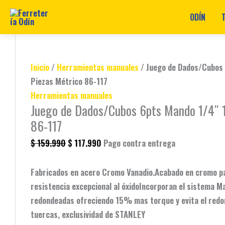
ODÍN
Ir
Juego
Original
Original
Original
Original
Original
Current
Current
Current
Current
Current
al
de
price
price
price
price
price
price
price
price
price
price
contenido
Dados/Cubos
was:
was:
was:
was:
was:
is:
is:
is:
is:
is:
Inicio
/
Herramientas manuales
/ Juego de Dados/Cubos 
6pts
$ 47.990.
$ 32.990.
$ 30.990.
$ 48.990.
$ 159.990.
$ 37.990.
$ 22.990.
$ 39.990.
$ 20.990.
$ 117.990.
Piezas Métrico 86-117
Mando
Herramientas manuales
1/4"
Juego de Dados/Cubos 6pts Mando 1/4″ 
18
86-117
Piezas
$
159.990
$
117.990
Pago contra entrega
Métrico
86-
Fabricados en acero Cromo Vanadio.Acabado en cromo pa
117
resistencia excepcional al óxidoIncorporan el sistema 
cantidad
redondeadas ofreciendo 15% mas torque y evita el redon
tuercas, exclusividad de STANLEY