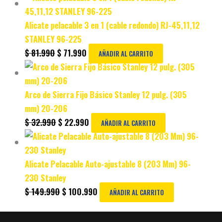
Alicate pelacable 3 en 1 (cable redondo) RJ-45,11,12
STANLEY 96-225
$
81.990
$
71.990
AÑADIR AL CARRITO
Arco de Sierra Fijo Básico Stanley 12 pulg. (305
mm) 20-206
$
32.990
$
22.990
AÑADIR AL CARRITO
Alicate Pelacable Auto-ajustable 8 (203 Mm) 96-
230 Stanley
$
149.990
$
100.990
AÑADIR AL CARRITO