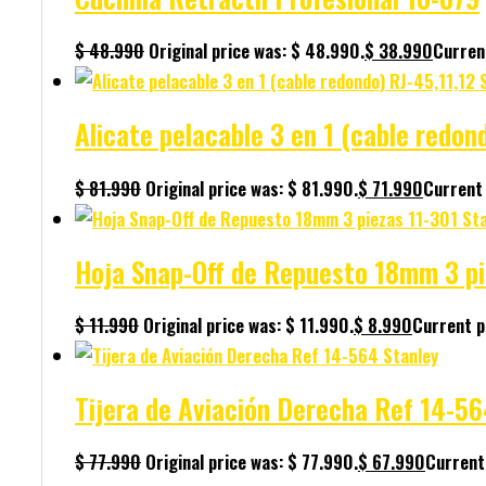
$
48.990
Original price was: $ 48.990.
$
38.990
Current
Alicate pelacable 3 en 1 (cable redo
$
81.990
Original price was: $ 81.990.
$
71.990
Current 
Hoja Snap-Off de Repuesto 18mm 3 pi
$
11.990
Original price was: $ 11.990.
$
8.990
Current pr
Tijera de Aviación Derecha Ref 14-56
$
77.990
Original price was: $ 77.990.
$
67.990
Current 