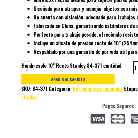
Diseñado para
atrapar y manejar objetos
con más 
No cuenta con
aislación
, adecuado para trabajos n
Fabricado en
China
, garantizando estándares de c
Perfecto para
trabajo pesado
, ofreciendo resiste
Incluye un
alicate de presión recto
de 10″ (254mm
Respaldado por una
garantía de por vida útil
para 
Hombresolo 10″ Recto Stanley 84-371 cantidad
-
AÑADIR AL CARRITO
SKU:
84-371
Categoría:
Herramientas manuales
Etique
stanley
Pagos Seguros