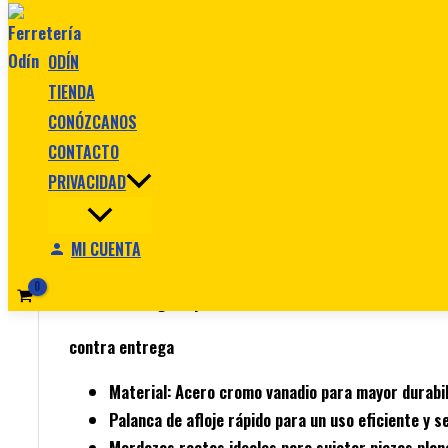
Ir al contenido
ODÍN
TIENDA
CONÓZCANOS
CONTACTO
Inicio
/
Herramientas manuales
/ Hombresolo 10″ Rect
PRIVACIDAD
Herramientas manuales
Hombresolo 10″ Recto Stanley 84-3
MI CUENTA
$
56.990
Original price was: $ 56.990.
$
36.990
Current
contra entrega
Material:
Acero cromo vanadio para mayor durabil
Palanca de afloje rápido
para un uso eficiente y s
Mordazas rectas
ideales para sujetar piezas plan