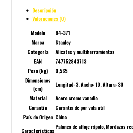
Descripción
Valoraciones (0)
Modelo
84-371
Marca
Stanley
Categoría
Alicates y multiherramientas
EAN
747752843713
Peso (kg)
0,565
Dimensiones
Longitud: 3, Ancho: 10, Altura: 30
(cm)
Material
Acero cromo vanadio
Garantía
Garantia de por vida util
País de Origen
China
Palanca de afloje rápido, Mordazas re
Características