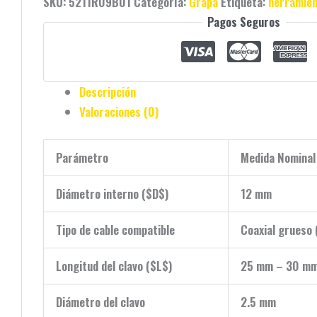
SKU:
5211R09B01
Categoría:
Grapa
Etiqueta:
herramie
Pagos Seguros
Descripción
Valoraciones (0)
Parámetro
Medida Nominal
Diámetro interno (
$D$
)
12 mm
Tipo de cable compatible
Coaxial grueso
Longitud del clavo (
$L$
)
25 mm – 30 m
Diámetro del clavo
2.5 mm