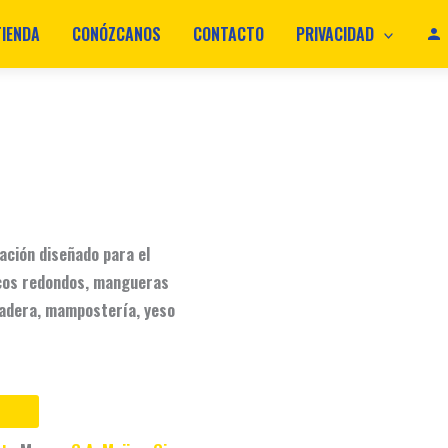
TIENDA
CONÓZCANOS
CONTACTO
PRIVACIDAD
jación diseñado para el
cos redondos,
mangueras
adera,
mampostería,
yeso