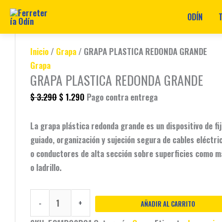
ODÍN
Ir
GRAPA
Original
Original
Original
Original
Original
Current
Current
Current
Current
Current
al
PLASTICA
price
price
price
price
price
price
price
price
price
price
Inicio
/
Grapa
/ GRAPA PLASTICA REDONDA GRANDE
contenido
REDONDA
was:
was:
was:
was:
was:
is:
is:
is:
is:
is:
Grapa
GRAPA PLASTICA REDONDA GRANDE
GRANDE
$ 3.290.
$ 32.990.
$ 89.990.
$ 149.990.
$ 499.900.
$ 1.290.
$ 78.990.
$ 22.990.
$ 100.990.
$ 459.900.
cantidad
$
3.290
$
1.290
Pago contra entrega
La
grapa plástica redonda grande
es un dispositivo de fi
guiado,
organización y sujeción segura de cables eléctri
o conductores de alta sección sobre superficies como m
o ladrillo.
-
+
AÑADIR AL CARRITO