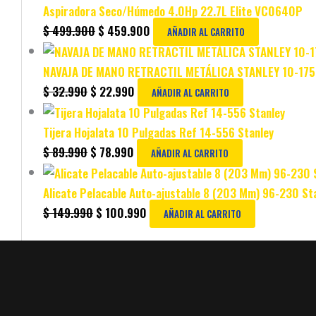
Aspiradora Seco/Húmedo 4.0Hp 22.7L Elite VC0640P
$
499.900
$
459.900
AÑADIR AL CARRITO
NAVAJA DE MANO RETRACTIL METÁLICA STANLEY 10-175
$
32.990
$
22.990
AÑADIR AL CARRITO
Tijera Hojalata 10 Pulgadas Ref 14-556 Stanley
$
89.990
$
78.990
AÑADIR AL CARRITO
Alicate Pelacable Auto-ajustable 8 (203 Mm) 96-230 St
$
149.990
$
100.990
AÑADIR AL CARRITO