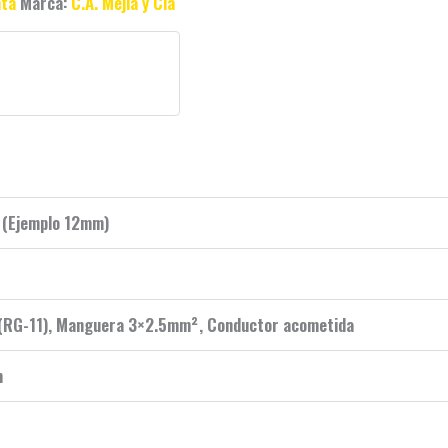
nta
Marca:
C.A. Mejia y Cia
 (Ejemplo 12mm)
 (RG-11), Manguera 3×2.5mm², Conductor acometida
m