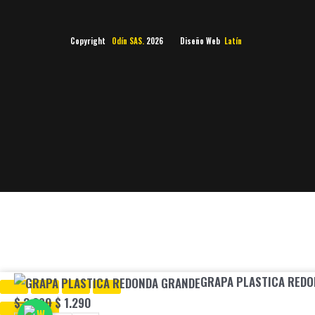
Copyright
Odín SAS.
2026 Diseño Web
Latín
GRAPA
Original
Current
GRAPA PLASTICA RED
PLASTICA
price
price
$
3.290
$
1.290