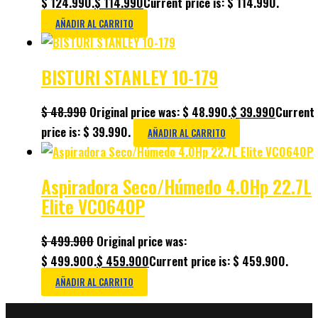
$ 124.990.
$
114.990
Current price is: $ 114.990.
AÑADIR AL CARRITO
BISTURI STANLEY 10-179
$
48.990
Original price was: $ 48.990.
$
39.990
Current
price is: $ 39.990.
AÑADIR AL CARRITO
Aspiradora Seco/Húmedo 4.0Hp 22.7L
Elite VC0640P
$
499.900
Original price was:
$ 499.900.
$
459.900
Current price is: $ 459.900.
AÑADIR AL CARRITO