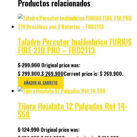
Productos relacionados
Taladro Percutor Inalámbrico FURIUS
FIRE 21B PRO – FBD2113
$
299.900
Original price was:
$ 299.900.
$
269.900
Current price is: $ 269.900.
AÑADIR AL CARRITO
Tijera Hojalata 12 Pulgadas Ref 14-
558
$
124.990
Original price was: