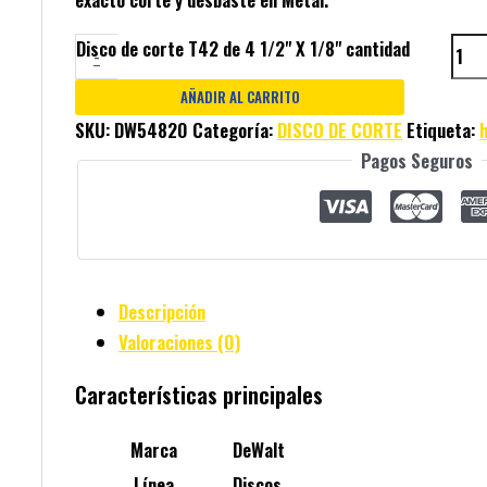
Disco de corte T42 de 4 1/2" X 1/8" cantidad
-
AÑADIR AL CARRITO
SKU:
DW54820
Categoría:
DISCO DE CORTE
Etiqueta:
Pagos Seguros
Descripción
Valoraciones (0)
Características principales
Marca
DeWalt
Línea
Discos