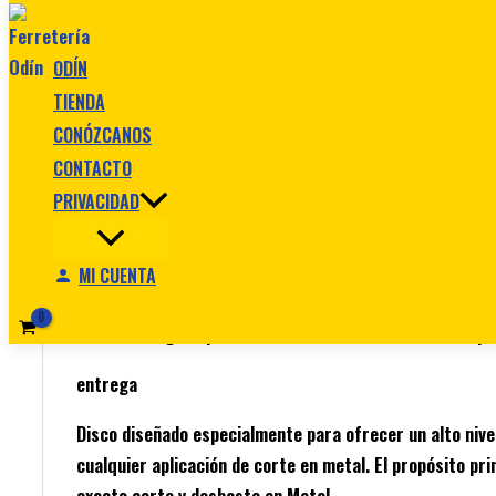
Ir al contenido
ODÍN
TIENDA
CONÓZCANOS
CONTACTO
Inicio
/
DISCO DE CORTE
/ Disco de corte T42 de 4 1/2″
PRIVACIDAD
DISCO DE CORTE
Disco de corte T42 de 4 1/2″ X 1/8″
MI CUENTA
$
6.090
Original price was: $ 6.090.
$
5.590
Current pri
entrega
Disco diseñado especialmente para ofrecer un alto nivel
cualquier aplicación de corte en metal. El propósito pri
exacto corte y desbaste en Metal.