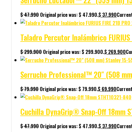
$
47.990
Original price was: $ 47.990.
$
37.990
Current
Taladro Percutor Inalámbrico FURIU
$
299.900
Original price was: $ 299.900.
$
269.900
Cur
Serrucho Professional™ 20″ (508 mm
$
79.990
Original price was: $ 79.990.
$
69.990
Current
Cuchilla DynaGrip® Snap-Off 18mm 
$
47.990
Original price was: $ 47.990.
$
37.990
Current