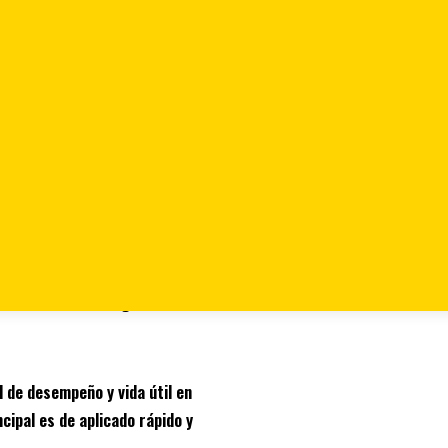
 X 1/8″
ce is: $ 5.590.
Pago contra
 de desempeño y vida útil en
ncipal es de aplicado rápido y