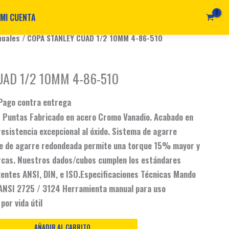
MI CUENTA
Current
nuales
/ COPA STANLEY CUAD 1/2 10MM 4-86-510
price
s:
UAD 1/2 10MM 4-86-510
.
$ 7.990.
Pago contra entrega
 Puntas Fabricado en acero Cromo Vanadio. Acabado en
esistencia excepcional al óxido. Sistema de agarre
ie de agarre redondeada permite una torque 15% mayor y
ercas. Nuestros dados/cubos cumplen los estándares
gentes ANSI, DIN, e ISO.Especificaciones Técnicas Mando
ANSI 2725 / 3124 Herramienta manual para uso
por vida útil
AÑADIR AL CARRITO