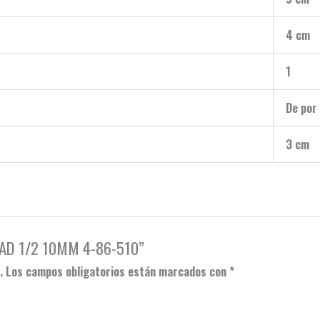
4 cm
1
De por 
3 cm
CUAD 1/2 10MM 4-86-510”
.
Los campos obligatorios están marcados con
*