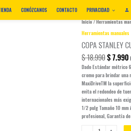
TIENDA
CONÓZCANOS
CONTACTO
PRIVACIDAD
Original
COPA
Inicio
/
Herramientas ma
price
STANLEY
Herramientas manuales
was:
i
CUAD
COPA STANLEY C
$ 18.990
1/2
10MM
$
18.990
$
7.990
4-
Dado Estándar métrico 6
86-
cromo para brindar una r
510
MaxiDriveTM la superfic
cantidad
evita el redondeo de tu
internacionales más exi
1/2 pulg Tamaño 10 mm 
profesional, Garantía de 
-
+