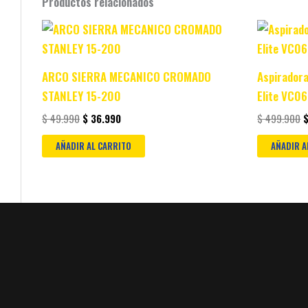
Productos relacionados
Original
Current
O
price
price
p
was:
is:
w
$ 49.990.
$ 36.990.
$
ARCO SIERRA MECANICO CROMADO
Aspirador
STANLEY 15-200
Elite VC0
$
49.990
$
36.990
$
499.900
AÑADIR AL CARRITO
AÑADIR A