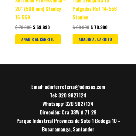
Serrucho Professional™
Tijera Hojalata 10
20″ (508 mm) Stanley
Pulgadas Ref 14-556
15-559
Stanley
$
79.990
$
69.990
$
89.990
$
78.990
AÑADIR AL CARRITO
AÑADIR AL CARRITO
Email: odinferreteria@odinsas.com
Tel: 320 9827124
Whatsapp: 320 9827124
Dirección: Cra 33W # 71-29
Parque Industrial Provincia de Soto 1 Bodega 10 -
Bucaramanga, Santander