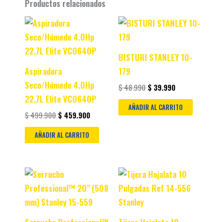
Productos relacionados
Original
Current
Original
Current
price
price
price
price
was:
is:
was:
is:
$ 499.900.
$ 459.900.
$ 48.990.
$ 39.990.
BISTURI STANLEY 10-
Aspiradora
179
Seco/Húmedo 4.0Hp
$
48.990
$
39.990
22.7L Elite VC0640P
AÑADIR AL CARRITO
$
499.900
$
459.900
AÑADIR AL CARRITO
Original
Current
Original
Current
price
price
price
price
was:
is:
was:
is:
$ 79.990.
$ 69.990.
$ 89.990.
$ 78.990.