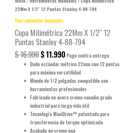
Inicio
/
Herramientas manuales
/ Copa Milimétrica
cantidad
22Mm X 1/2″ 12 Puntas Stanley 4-88-794
Herramientas manuales
Copa Milimétrica 22Mm X 1/2″ 12
Puntas Stanley 4-88-794
$
16.990
$
11.990
Pago contra entrega
Dado estándar métrico 22mm
con 12 puntas
para máxima versatilidad
Mando de
1/2 pulgadas
compatible con
herramientas profesionales
Fabricado en
acero cromo vanadio grado
industrial
para larga vida útil
Tecnología
MaxiDrive™
patentada para
transferencia de torque optimizada
Acabado en cromo que