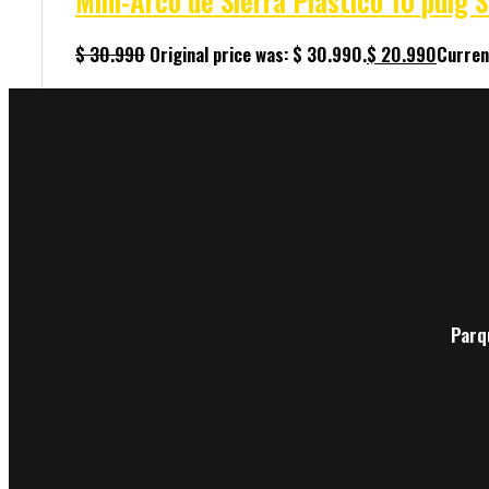
Mini-Arco de Sierra Plástico 10 pulg
$
30.990
Original price was: $ 30.990.
$
20.990
Curren
Parq