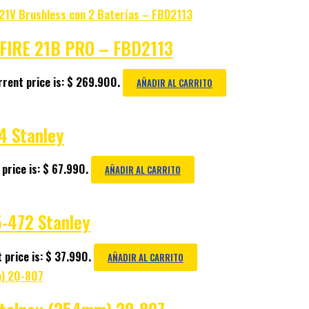
S FIRE 21B PRO – FBD2113
rent price is: $ 269.900.
AÑADIR AL CARRITO
4 Stanley
price is: $ 67.990.
AÑADIR AL CARRITO
-472 Stanley
 price is: $ 37.990.
AÑADIR AL CARRITO