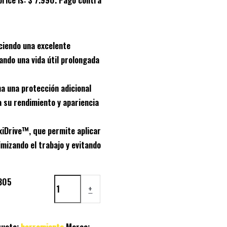
eciendo una excelente
ando una vida útil prolongada
a una protección adicional
 su rendimiento y apariencia
xiDrive™
, que permite aplicar
imizando el trabajo y evitando
-305
+
queta:
herramienta
Marca: