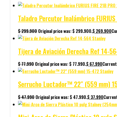
Taladro Percutor Inalámbrico FURIU
$
299.900
Original price was: $ 299.900.
$
269.900
Cur
Tijera de Aviación Derecha Ref 14-56
$
77.990
Original price was: $ 77.990.
$
67.990
Current 
Serrucho Luctador™ 22″ (559 mm) 15
$
47.990
Original price was: $ 47.990.
$
37.990
Current