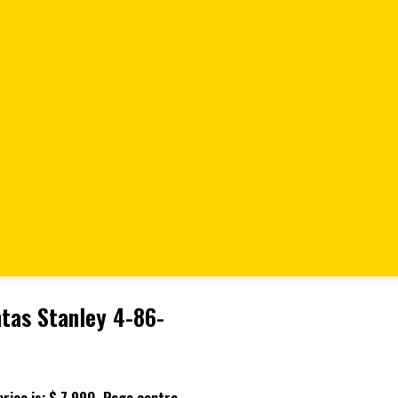
m X 3/8″ 6 Puntas Stanley 4-
tas Stanley 4-86-
rice is: $ 7.990.
Pago contra