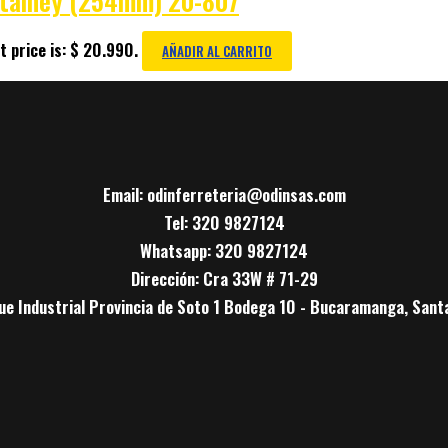
 Stalney (254mm) 20-807
t price is: $ 20.990.
AÑADIR AL CARRITO
Email: odinferreteria@odinsas.com
Tel: 320 9827124
Whatsapp: 320 9827124
Dirección: Cra 33W # 71-29
ue Industrial Provincia de Soto 1 Bodega 10 - Bucaramanga, Sant