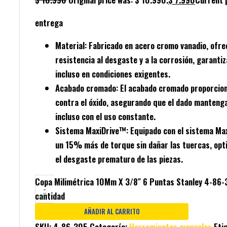
entrega
Material
: Fabricado en
acero cromo vanadio
, ofr
resistencia al desgaste y a la corrosión, garantiz
incluso en condiciones exigentes.
Acabado cromado
: El
acabado cromado
proporcion
contra el
óxido
, asegurando que el dado mantenga
incluso con el uso constante.
Sistema MaxiDrive™
: Equipado con el
sistema Ma
un
15% más de torque
sin dañar las tuercas, opt
el desgaste prematuro de las piezas.
Copa Milimétrica 10Mm X 3/8″ 6 Puntas Stanley 4-86
-
cantidad
AÑADIR AL CARRITO
SKU:
4-86-305
Categoría:
Herramientas manuales
Eti