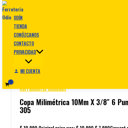
Ir al contenido
ODÍN
TIENDA
🔍
CONÓZCANOS
CONTACTO
PRIVACIDAD
MI CUENTA
Inicio
/
Herramientas manuales
/ Copa Milimétrica 10M
86-305
Herramientas manuales
Copa Milimétrica 10Mm X 3/8″ 6 Pun
305
$
10.990
Original price was: $ 10.990.
$
7.990
Current p