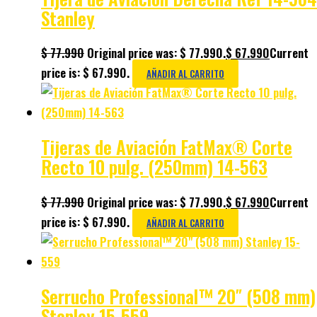
Stanley
$
77.990
Original price was: $ 77.990.
$
67.990
Current
price is: $ 67.990.
AÑADIR AL CARRITO
Tijeras de Aviación FatMax® Corte
Recto 10 pulg. (250mm) 14-563
$
77.990
Original price was: $ 77.990.
$
67.990
Current
price is: $ 67.990.
AÑADIR AL CARRITO
Serrucho Professional™ 20″ (508 mm)
Stanley 15-559