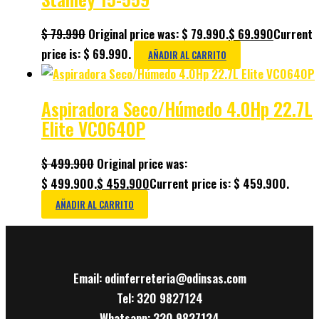
$
79.990
Original price was: $ 79.990.
$
69.990
Current
price is: $ 69.990.
AÑADIR AL CARRITO
Aspiradora Seco/Húmedo 4.0Hp 22.7L
Elite VC0640P
$
499.900
Original price was:
$ 499.900.
$
459.900
Current price is: $ 459.900.
AÑADIR AL CARRITO
Email: odinferreteria@odinsas.com
Tel: 320 9827124
Whatsapp: 320 9827124