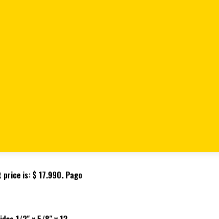
 5/8″ 12 Puntas Stanley 4-
s Stanley 4-86-483
 price is: $ 17.990.
Pago
das 1/2″ x 5/8″ y
12