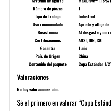
Sistema de agarre
MaxiDrive™ (15% m
Número de piezas
1
Tipo de trabajo
Industrial
Uso recomendado
Apriete y afloje de
Resistencia
Al desgaste y corr
Certificaciones
ANSI, DIN, ISO
Garantía
1 año
País de Origen
China
Contenido del paquete
Copa Estándar 1/2
Valoraciones
No hay valoraciones aún.
Sé el primero en valorar “Copa Están