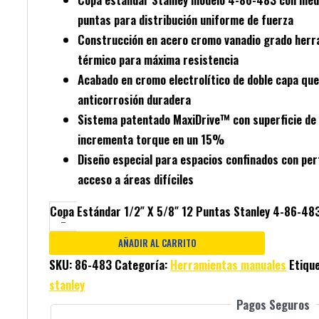
puntas
para distribución uniforme de fuerza
Construcción en
acero cromo vanadio
grado herr
térmico para máxima resistencia
Acabado en
cromo electrolítico
de doble capa que
anticorrosión duradera
Sistema patentado
MaxiDrive™
con superficie de
incrementa torque en un 15%
Diseño especial para
espacios confinados
con perf
acceso a áreas difíciles
Copa Estándar 1/2″ X 5/8″ 12 Puntas Stanley 4-86-48
-
AÑADIR AL CARRITO
SKU:
86-483
Categoría:
Herramientas manuales
Etiqu
stanley
Pagos Seguros