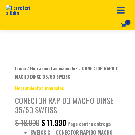
Ir
al
contenido
Original
Current
CONECTOR
price
price
RAPIDO
was:
is:
MACHO
Inicio
/
Herramientas manuales
/ CONECTOR RAPIDO
$ 18.990.
$ 11.990.
DINSE
MACHO DINSE 35/50 SWEISS
35/50
Herramientas manuales
SWEISS
CONECTOR RAPIDO MACHO DINSE
cantidad
35/50 SWEISS
$
18.990
$
11.990
Pago contra entrega
SWEISS G – CONECTOR RAPIDO MACHO