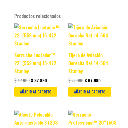
Productos relacionados
Original
Current
Original
Current
price
price
price
price
was:
is:
was:
is:
$ 47.990.
$ 37.990.
$ 77.990.
$ 67.990.
Serrucho Luctador™
Tijera de Aviación
22″ (559 mm) 15-472
Derecha Ref 14-564
Stanley
Stanley
$
47.990
$
37.990
$
77.990
$
67.990
AÑADIR AL CARRITO
AÑADIR AL CARRITO
Original
Current
Original
Current
price
price
price
price
was:
is:
was:
is: