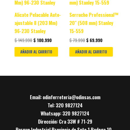
$ 149.990.
$ 100.990.
$ 79.990.
$ 69.990.
Alicate Pelacable Auto-
Serrucho Professional™
ajustable 8 (203 Mm)
20″ (508 mm) Stanley
96-230 Stanley
15-559
$
149.990
$
100.990
$
79.990
$
69.990
AÑADIR AL CARRITO
AÑADIR AL CARRITO
Email: odinferreteria@odinsas.com
Tel: 320 9827124
Whatsapp: 320 9827124
Dirección: Cra 33W # 71-29
Parque Industrial Provincia de Soto 1 Bodega 10 -