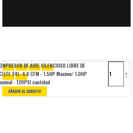
OMPRESOR DE AIRE SILENCIOSO LIBRE DE
CEITE 24L- 6.6 CFM - 1.5HP Maximo/ 1.0HP
-
+
ominal - 120PSI cantidad
AÑADIR AL CARRITO