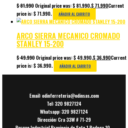
$
81.990
Original price was: $ 81.990.
$
71.990
Current
price is: $ 71.990.
AÑADIR AL CARRITO
ARCO SIERRA MECANICO CROMADO
STANLEY 15-200
$
49.990
Original price was: $ 49.990.
$
36.990
Current
price is: $ 36.990.
AÑADIR AL CARRITO
Email: odinferreteria@odinsas.com
Tel: 320 9827124
Whatsapp: 320 9827124
Dirección: Cra 33W # 71-29
Parque Industrial Provincia de Soto 1 Bodega 10 -