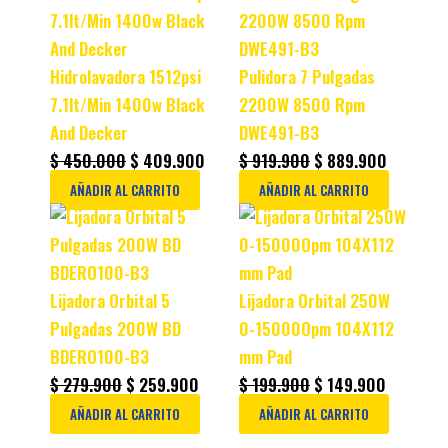
price
price
price
price
was:
is:
was:
is:
$ 450.000.
$ 409.900.
$ 919.900.
$ 889.90
Hidrolavadora 1512psi
Pulidora 7 Pulgadas
7.1lt/Min 1400w Black
2200W 8500 Rpm
And Decker
DWE491-B3
$
450.000
$
409.900
$
919.900
$
889.900
AÑADIR AL CARRITO
AÑADIR AL CARRITO
Original
Current
Original
Current
price
price
price
price
was:
is:
was:
is:
$ 279.900.
$ 259.900.
$ 199.900.
$ 149.90
Lijadora Orbital 5
Lijadora Orbital 250W
Pulgadas 200W BD
0-15000Opm 104X112
BDERO100-B3
mm Pad
$
279.900
$
259.900
$
199.900
$
149.900
AÑADIR AL CARRITO
AÑADIR AL CARRITO