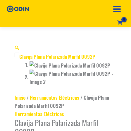
Ir
Clavija
Original
Current
al
Plana
price
price
contenido
Polarizada
was:
is:
Marfil
$ 2.506.
$ 1.506.
🔍
0092P
cantidad
Inicio
/
Herramientas Eléctricas
/ Clavija Plana
Polarizada Marfil 0092P
Herramientas Eléctricas
Clavija Plana Polarizada Marfil