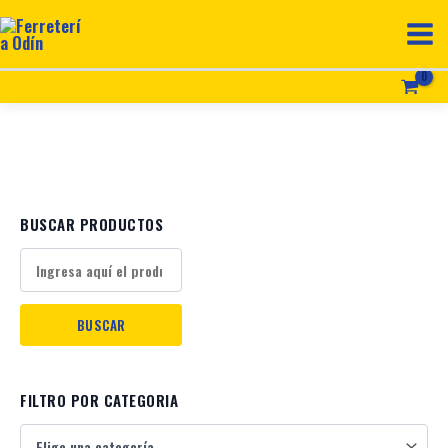
e
u
n
a
c
a
BUSCAR PRODUCTOS
t
e
g
o
r
FILTRO POR CATEGORIA
í
a