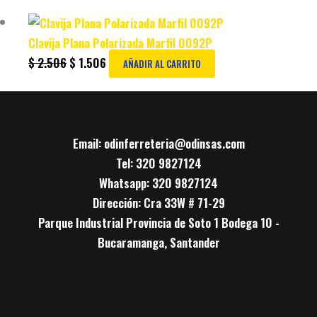
Original
Current
price
price
Clavija Plana Polarizada Marfil 0092P
was:
is:
$
2.506
$
1.506
AÑADIR AL CARRITO
$ 2.506.
$ 1.506.
Email: odinferreteria@odinsas.com
Tel: 320 9827124
Whatsapp: 320 9827124
Dirección: Cra 33W # 71-29
Parque Industrial Provincia de Soto 1 Bodega 10 -
Bucaramanga, Santander