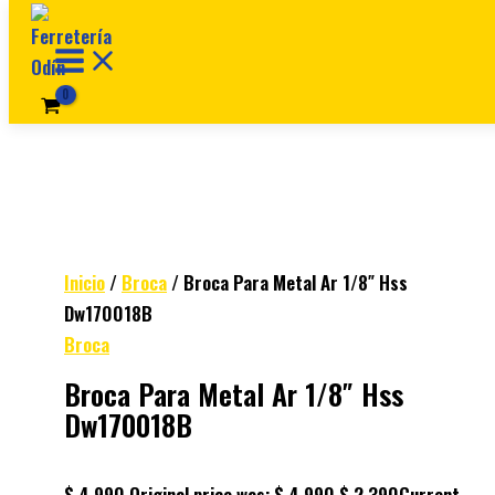
Ir al contenido
Inicio
/
Broca
/ Broca Para Metal Ar 1/8″ Hss
Dw170018B
Broca
Broca Para Metal Ar 1/8″ Hss
Dw170018B
$
4.990
Original price was: $ 4.990.
$
2.390
Current