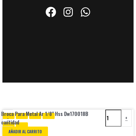
Broca Para Metal Ar 1/8" Hss Dw170018B
-
+
cantidad
AÑADIR AL CARRITO