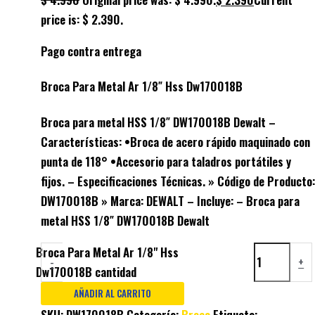
price is: $ 2.390.
Pago contra entrega
Broca Para Metal Ar 1/8″ Hss Dw170018B
Broca para metal HSS 1/8″ DW170018B Dewalt –
Características: •Broca de acero rápido maquinado con
punta de 118° •Accesorio para taladros portátiles y
fijos. – Especificaciones Técnicas. » Código de Producto:
DW170018B » Marca: DEWALT – Incluye: – Broca para
metal HSS 1/8″ DW170018B Dewalt
Broca Para Metal Ar 1/8" Hss
-
+
Dw170018B cantidad
AÑADIR AL CARRITO
SKU:
DW170018B
Categoría:
Broca
Etiqueta: