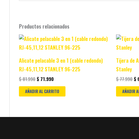
Productos relacionados
Original
Current
Or
price
price
pr
was:
is:
wa
$ 81.990.
$ 71.990.
$ 
Alicate pelacable 3 en 1 (cable redondo)
Tijera de 
RJ-45,11,12 STANLEY 96-225
Stanley
$
81.990
$
71.990
$
77.990
$
6
AÑADIR AL CARRITO
AÑADIR A