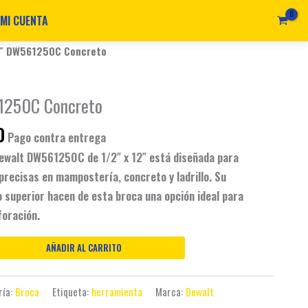
MI CUENTA
Current
2″ DW561250C Concreto
price
is:
1250C Concreto
0.
$ 18.290.
0
Pago contra entrega
ewalt DW561250C de 1/2″ x 12″ está diseñada para
precisas en mampostería, concreto y ladrillo. Su
o superior hacen de esta broca una opción ideal para
foración.
AÑADIR AL CARRITO
ría:
Broca
Etiqueta:
herramienta
Marca:
Dewalt