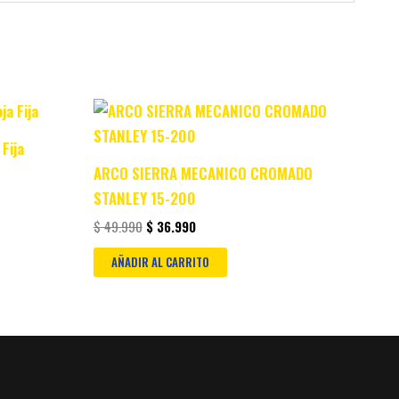
Original
Current
price
price
was:
is:
Fija
$ 49.990.
$ 36.990.
ARCO SIERRA MECANICO CROMADO
STANLEY 15-200
$
49.990
$
36.990
AÑADIR AL CARRITO