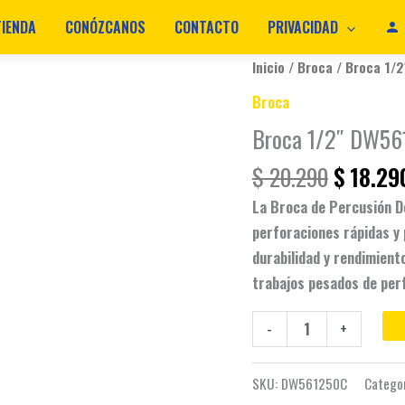
TIENDA
CONÓZCANOS
CONTACTO
PRIVACIDAD
Original
Broca
Inicio
/
Broca
/ Broca 1/
price
1/2"
Broca
was:
DW561250C
Broca 1/2″ DW56
$ 20.29
Concreto
cantidad
$
20.290
$
18.29
La Broca de Percusión D
perforaciones rápidas y 
durabilidad y rendimient
trabajos pesados de per
-
+
SKU:
DW561250C
Catego