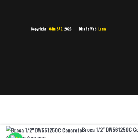
Copyright
Odín SAS.
2026 Diseño Web
Latín
Broca
Original
Current
Broca 1/2″ DW561250C C
1/2"
price
price