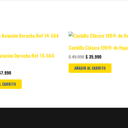
iginal
Current
Original
Current
ice
price
price
price
s:
is:
was:
is:
Cuchilla Clásica 199® de Hoja 
77.990.
$ 67.990.
$ 45.990.
$ 35.990.
Aviación Derecha Ref 14-564
$
45.990
$
35.990
AÑADIR AL CARRITO
7.990
L CARRITO