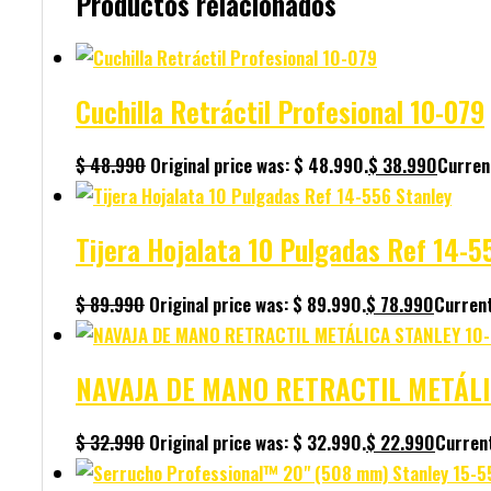
Productos relacionados
Cuchilla Retráctil Profesional 10-079
$
48.990
Original price was: $ 48.990.
$
38.990
Current
Tijera Hojalata 10 Pulgadas Ref 14-5
$
89.990
Original price was: $ 89.990.
$
78.990
Current
NAVAJA DE MANO RETRACTIL METÁLI
$
32.990
Original price was: $ 32.990.
$
22.990
Current