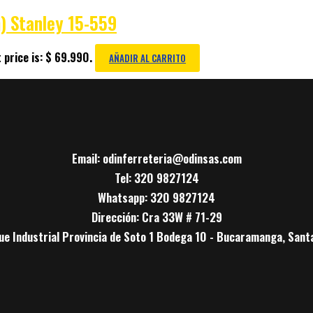
) Stanley 15-559
 price is: $ 69.990.
AÑADIR AL CARRITO
Email: odinferreteria@odinsas.com
Tel: 320 9827124
Whatsapp: 320 9827124
Dirección: Cra 33W # 71-29
ue Industrial Provincia de Soto 1 Bodega 10 - Bucaramanga, Sant