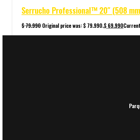
Serrucho Professional™ 20″ (508 mm
$
79.990
Original price was: $ 79.990.
$
69.990
Current
Parq