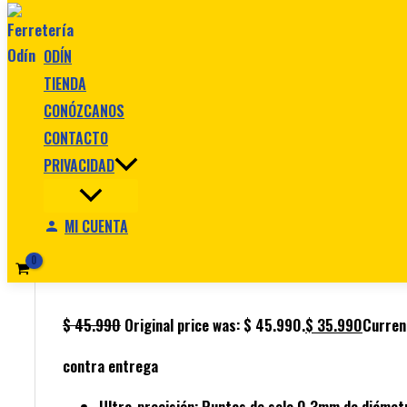
Ir al contenido
ODÍN
TIENDA
CONÓZCANOS
CONTACTO
PRIVACIDAD
Inicio
/
Herramientas manuales
/ Alicate Miniatura Pu
MI CUENTA
Herramientas manuales
Alicate Miniatura Punta Fina 5” Sta
$
45.990
Original price was: $ 45.990.
$
35.990
Current
contra entrega
Ultra-precisión:
Puntas de solo 0.3mm de diámet