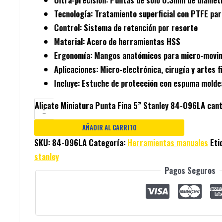
Tecnología:
Tratamiento superficial con PTFE par
Control:
Sistema de retención por resorte
Material:
Acero de herramientas HSS
Ergonomía:
Mangos anatómicos para micro-movi
Aplicaciones:
Micro-electrónica, cirugía y artes f
Incluye:
Estuche de protección con espuma molde
Alicate Miniatura Punta Fina 5” Stanley 84-096LA can
-
AÑADIR AL CARRITO
SKU:
84-096LA
Categoría:
Herramientas manuales
Eti
stanley
Pagos Seguros