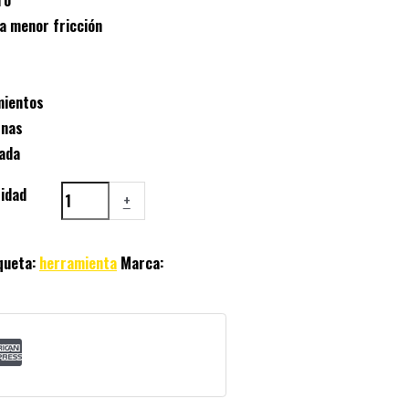
a menor fricción
mientos
inas
ada
tidad
+
queta:
herramienta
Marca: