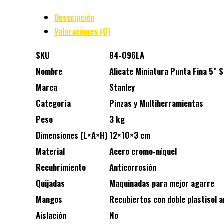
Descripción
Valoraciones (0)
SKU
84-096LA
Nombre
Alicate Miniatura Punta Fina 5” S
Marca
Stanley
Categoría
Pinzas y Multiherramientas
Peso
3 kg
Dimensiones (L×A×H)
12×10×3 cm
Material
Acero cromo-níquel
Recubrimiento
Anticorrosión
Quijadas
Maquinadas para mejor agarre
Mangos
Recubiertos con doble plastisol a
Aislación
No