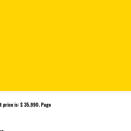
nta Fina 5” Stanley 84-096LA
nley 84-096LA
 price is: $ 35.990.
Pago
ro