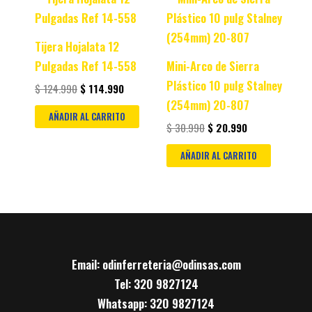
price
price
price
price
was:
is:
was:
is:
$ 124.990.
$ 114.990.
$ 30.990.
$ 20.990.
Tijera Hojalata 12
Pulgadas Ref 14-558
Mini-Arco de Sierra
Plástico 10 pulg Stalney
$
124.990
$
114.990
(254mm) 20-807
AÑADIR AL CARRITO
$
30.990
$
20.990
AÑADIR AL CARRITO
Email: odinferreteria@odinsas.com
Tel: 320 9827124
Whatsapp: 320 9827124