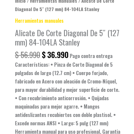
Inicio
/
Herramientas manuales
/ Alicate De Corte
cantidad
Diagonal De 5″ (127 mm) 84-104LA Stanley
Herramientas manuales
Alicate De Corte Diagonal De 5″ (127
mm) 84-104LA Stanley
$
56.990
$
36.990
Pago contra entrega
Características: • Pinza de Corte Diagonal de 5
pulgadas de largo (12.7 cm) • Cuerpo forjado,
fabricado en Acero con aleación de Cromo-Níquel,
para mayor durabilidad y mejor superficie de corte.
• Con recubrimiento anticorrosión. • Quijadas
maquinadas para mejor agarre. • Mangos
antideslizantes recubiertos con doble plastisol. •
Excede normas ANSI • Largo: 5 pulg (127 mm)
Herramienta manual para uso profesional, Garantia