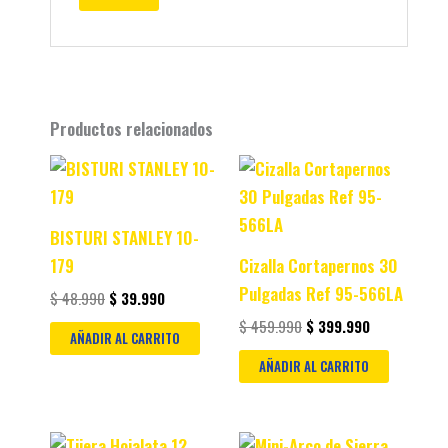
Productos relacionados
Original
Current
Original
Current
price
price
price
price
was:
is:
was:
is:
$ 48.990.
$ 39.990.
$ 459.990.
$ 399.990.
BISTURI STANLEY 10-
179
Cizalla Cortapernos 30
Pulgadas Ref 95-566LA
$
48.990
$
39.990
$
459.990
$
399.990
AÑADIR AL CARRITO
AÑADIR AL CARRITO
Original
Current
Original
Current