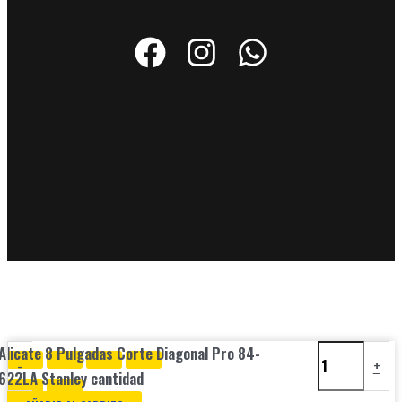
Alicate 8 Pulgadas Corte Diagonal Pro 84-
-
+
622LA Stanley cantidad