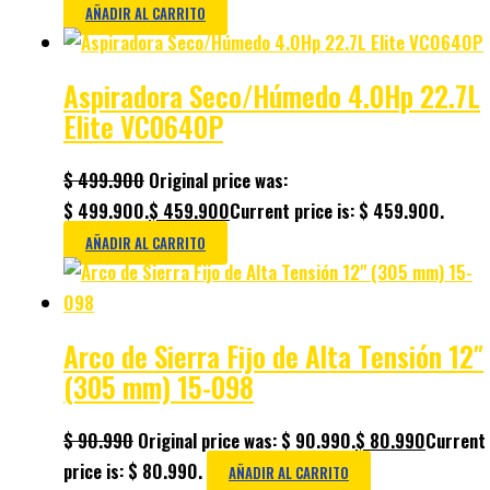
AÑADIR AL CARRITO
Aspiradora Seco/Húmedo 4.0Hp 22.7L
Elite VC0640P
$
499.900
Original price was:
$ 499.900.
$
459.900
Current price is: $ 459.900.
AÑADIR AL CARRITO
Arco de Sierra Fijo de Alta Tensión 12″
(305 mm) 15-098
$
90.990
Original price was: $ 90.990.
$
80.990
Current
price is: $ 80.990.
AÑADIR AL CARRITO