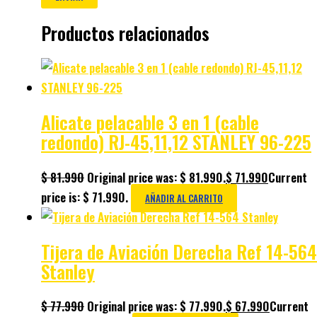
Productos relacionados
Alicate pelacable 3 en 1 (cable
redondo) RJ-45,11,12 STANLEY 96-225
$
81.990
Original price was: $ 81.990.
$
71.990
Current
price is: $ 71.990.
AÑADIR AL CARRITO
Tijera de Aviación Derecha Ref 14-564
Stanley
$
77.990
Original price was: $ 77.990.
$
67.990
Current