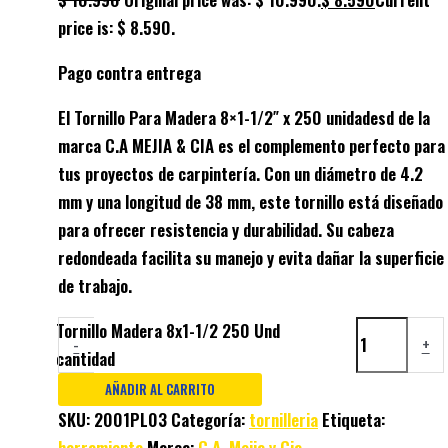
price is: $ 8.590.
Pago contra entrega
El Tornillo Para Madera 8×1-1/2″ x 250 unidadesd de la
marca C.A MEJIA & CIA es el complemento perfecto para
tus proyectos de carpintería. Con un diámetro de 4.2
mm y una longitud de 38 mm, este tornillo está diseñado
para ofrecer resistencia y durabilidad. Su cabeza
redondeada facilita su manejo y evita dañar la superficie
de trabajo.
Tornillo Madera 8x1-1/2 250 Und
-
+
cantidad
AÑADIR AL CARRITO
SKU:
2001PL03
Categoría:
tornilleria
Etiqueta:
herramienta
Marca:
C.A. Mejia y Cia