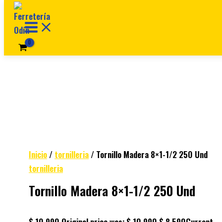
Ir al contenido
Inicio
/
tornilleria
/ Tornillo Madera 8×1-1/2 250 Und
tornilleria
Tornillo Madera 8×1-1/2 250 Und
$
10.990
Original price was: $ 10.990.
$
8.590
Current