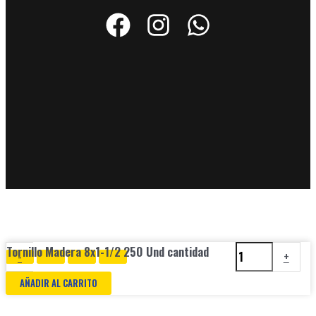
Tornillo Madera 8x1-1/2 250 Und cantidad
-
+
AÑADIR AL CARRITO