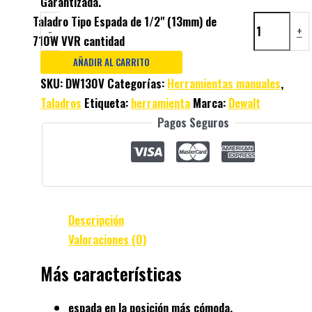
Garantizada.
Taladro Tipo Espada de 1/2" (13mm) de
-
+
710W VVR cantidad
AÑADIR AL CARRITO
SKU:
DW130V
Categorías:
Herramientas manuales
,
Taladros
Etiqueta:
herramienta
Marca:
Dewalt
Pagos Seguros
Descripción
Valoraciones (0)
Más características
espada en la posición más cómoda.