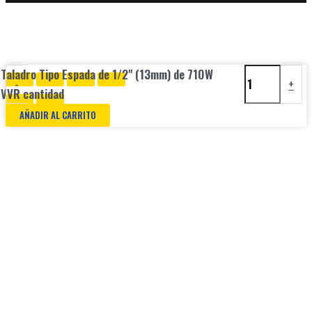
Taladro Tipo Espada de 1/2" (13mm) de 710W
-
+
VVR cantidad
AÑADIR AL CARRITO