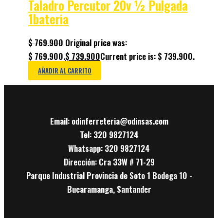
Taladro Percutor 20v ½ Pulgada
1bateria
$
769.900
Original price was:
$ 769.900.
$
739.900
Current price is: $ 739.900.
AÑADIR AL CARRITO
Email: odinferreteria@odinsas.com
Tel: 320 9827124
Whatsapp: 320 9827124
Dirección: Cra 33W # 71-29
Parque Industrial Provincia de Soto 1 Bodega 10 -
Bucaramanga, Santander