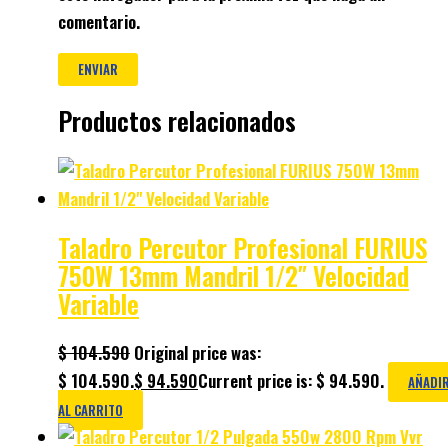
comentario.
Productos relacionados
Taladro Percutor Profesional FURIUS
750W 13mm Mandril 1/2″ Velocidad
Variable
$
104.590
Original price was:
$ 104.590.
$
94.590
Current price is: $ 94.590.
AÑADI
AL CARRITO