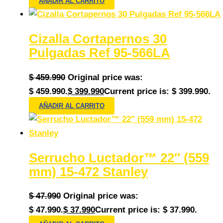
AÑADIR AL CARRITO
Cizalla Cortapernos 30
Pulgadas Ref 95-566LA
$
459.990
Original price was:
$ 459.990.
$
399.990
Current price is: $ 399.990.
AÑADIR AL CARRITO
Serrucho Luctador™ 22″ (559
mm) 15-472 Stanley
$
47.990
Original price was:
$ 47.990.
$
37.990
Current price is: $ 37.990.