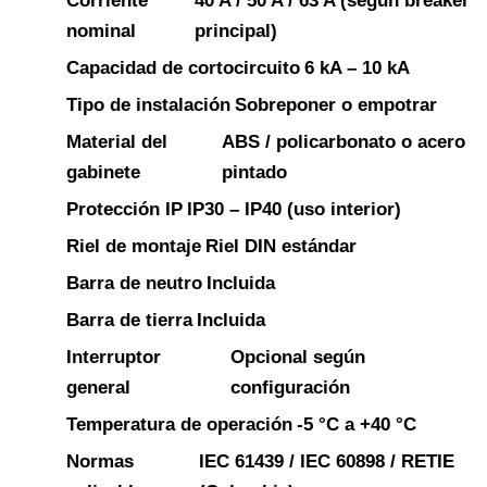
Corriente
40 A / 50 A / 63 A (según breaker
nominal
principal)
Capacidad de cortocircuito
6 kA – 10 kA
Tipo de instalación
Sobreponer o empotrar
Material del
ABS / policarbonato o acero
gabinete
pintado
Protección IP
IP30 – IP40 (uso interior)
Riel de montaje
Riel DIN estándar
Barra de neutro
Incluida
Barra de tierra
Incluida
Interruptor
Opcional según
general
configuración
Temperatura de operación
-5 °C a +40 °C
Normas
IEC 61439 / IEC 60898 / RETIE