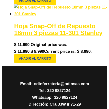
AÑADIR AL CARRITO
Hoja Snap-Off de Repuesto
18mm 3 piezas 11-301 Stanley
$
11.990
Original price was:
$ 11.990.
$
8.990
Current price is: $ 8.990.
AÑADIR AL CARRITO
Email: odinferreteria@odinsas.com
Tel: 320 9827124
Whatsapp: 320 9827124
Dirección: Cra 33W # 71-29