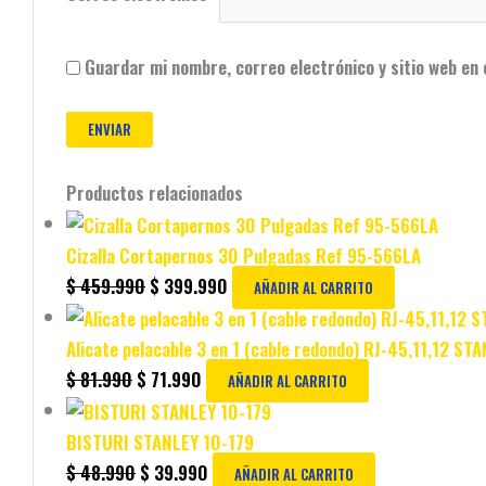
Guardar mi nombre, correo electrónico y sitio web en
Productos relacionados
Cizalla Cortapernos 30 Pulgadas Ref 95-566LA
$
459.990
$
399.990
AÑADIR AL CARRITO
Alicate pelacable 3 en 1 (cable redondo) RJ-45,11,12 S
$
81.990
$
71.990
AÑADIR AL CARRITO
BISTURI STANLEY 10-179
$
48.990
$
39.990
AÑADIR AL CARRITO