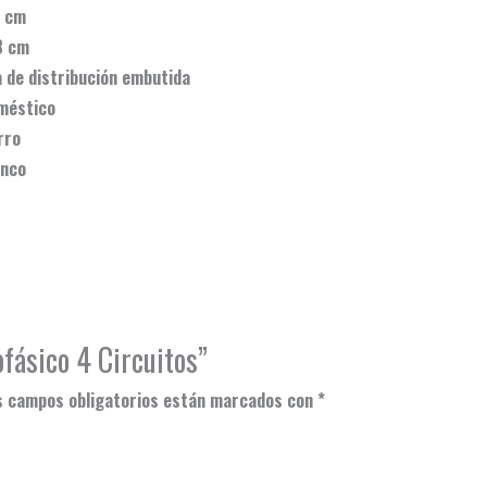
m
m
ibución embutida
co
o
o
fásico 4 Circuitos”
s campos obligatorios están marcados con
*