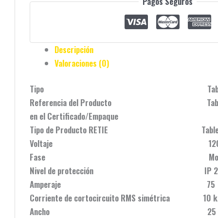
Pagos Seguros
Descripción
Valoraciones (0)
Tipo Tablero Enchufe Mono fase 4
Referencia del Producto Tableros pa
en el Certificado/Empaque
Tipo de Producto RETIE Tableros eléc
Voltaje 120 
Fase Monofás
Nivel de protección IP 2
Amperaje 75
Corriente de cortocircuito RMS simétrica 10 k
Ancho 25 c