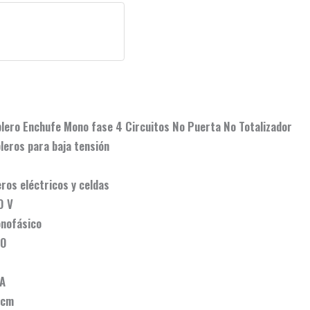
 Circuitos No Puerta No Totalizador
ra baja tensión
tricos y celdas
V
ico
0
A
m