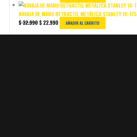
NAVAJA DE MANO RETRACTIL METÁLICA STANLEY 10-175
$
32.990
$
22.990
AÑADIR AL CARRITO