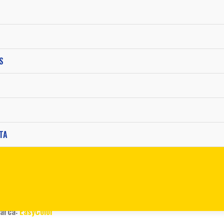
S
uenta con unas
TA
e largo. Fabricado en
ctricas.
arca:
EasyColor