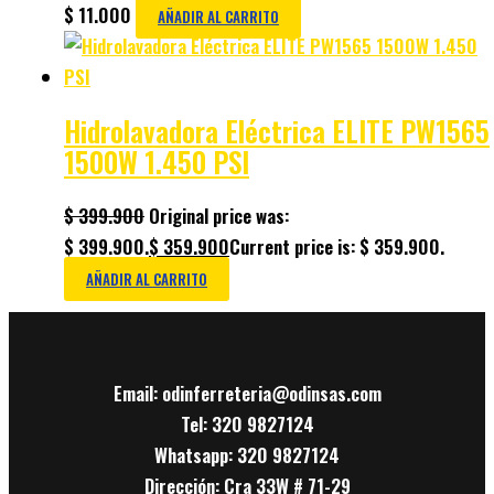
$
11.000
AÑADIR AL CARRITO
Hidrolavadora Eléctrica ELITE PW1565
1500W 1.450 PSI
$
399.900
Original price was:
$ 399.900.
$
359.900
Current price is: $ 359.900.
AÑADIR AL CARRITO
Email: odinferreteria@odinsas.com
Tel: 320 9827124
Whatsapp: 320 9827124
Dirección: Cra 33W # 71-29