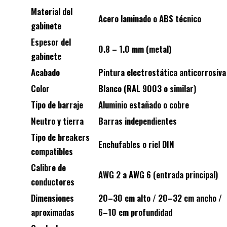
Material del
Acero laminado o ABS técnico
gabinete
Espesor del
0.8 – 1.0 mm (metal)
gabinete
Acabado
Pintura electrostática anticorrosiva
Color
Blanco (RAL 9003 o similar)
Tipo de barraje
Aluminio estañado o cobre
Neutro y tierra
Barras independientes
Tipo de breakers
Enchufables o riel DIN
compatibles
Calibre de
AWG 2 a AWG 6 (entrada principal)
conductores
Dimensiones
20–30 cm alto / 20–32 cm ancho /
aproximadas
6–10 cm profundidad