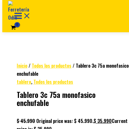
Ir al contenido
Inicio
/
Todos los productos
/ Tablero 3c 75a monofasico
enchufable
tablero
,
Todos los productos
Tablero 3c 75a monofasico
enchufable
$
45.990
Original price was: $ 45.990.
$
35.990
Current
price is: $ 35.990.