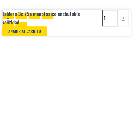
Tablero 3c 75a monofasico enchufable
-
+
cantidad
AÑADIR AL CARRITO