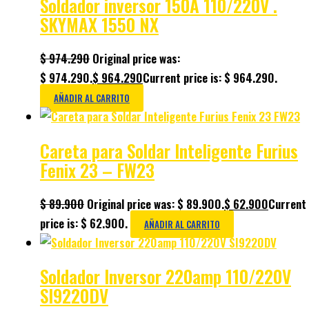
Soldador inversor 150A 110/220V .
SKYMAX 1550 NX
$
974.290
Original price was:
$ 974.290.
$
964.290
Current price is: $ 964.290.
AÑADIR AL CARRITO
Careta para Soldar Inteligente Furius
Fenix 23 – FW23
$
89.900
Original price was: $ 89.900.
$
62.900
Current
price is: $ 62.900.
AÑADIR AL CARRITO
Soldador Inversor 220amp 110/220V
SI9220DV