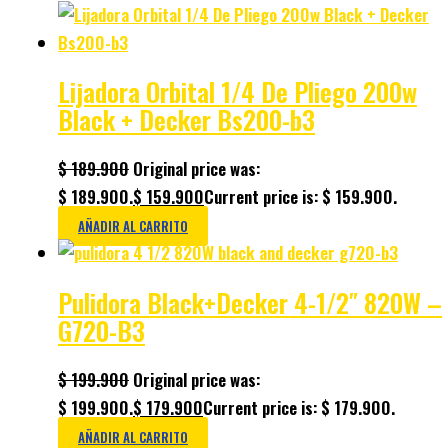
Lijadora Orbital 1/4 De Pliego 200w
Black + Decker Bs200-b3
$
189.900
Original price was:
$ 189.900.
$
159.900
Current price is: $ 159.900.
AÑADIR AL CARRITO
Pulidora Black+Decker 4-1/2″ 820W –
G720-B3
$
199.900
Original price was:
$ 199.900.
$
179.900
Current price is: $ 179.900.
AÑADIR AL CARRITO