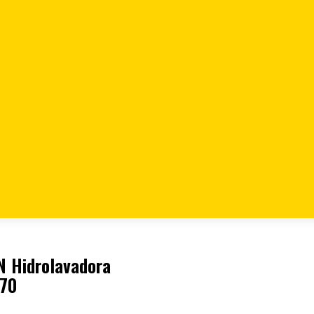
ODIN Hidrolavadora
 Hidrolavadora
770