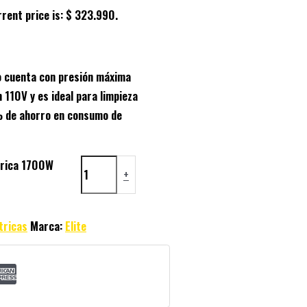
rent price is: $ 323.990.
o cuenta con presión máxima
 110V y es ideal para limpieza
% de ahorro en consumo de
trica 1700W
+
tricas
Marca:
Elite