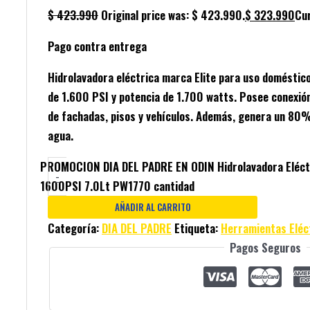
$
423.990
Original price was: $ 423.990.
$
323.990
Cur
Pago contra entrega
Hidrolavadora eléctrica marca Elite para uso doméstic
de 1.600 PSI y potencia de 1.700 watts. Posee conexión
de fachadas, pisos y vehículos. Además, genera un 80
agua.
PROMOCION DIA DEL PADRE EN ODIN Hidrolavadora Eléc
-
1600PSI 7.0Lt PW1770 cantidad
AÑADIR AL CARRITO
Categoría:
DIA DEL PADRE
Etiqueta:
Herramientas Eléc
Pagos Seguros