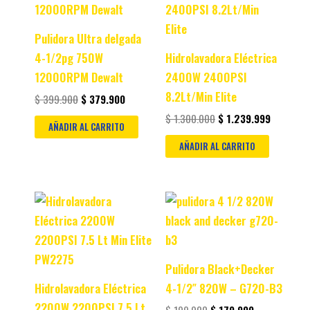
$ 399.900.
$ 379.900.
$ 1.300.000.
$ 1.239.
Pulidora Ultra delgada
4-1/2pg 750W
Hidrolavadora Eléctrica
12000RPM Dewalt
2400W 2400PSI
8.2Lt/Min Elite
$
399.900
$
379.900
$
1.300.000
$
1.239.999
AÑADIR AL CARRITO
AÑADIR AL CARRITO
Original
Current
Original
Current
price
price
price
price
was:
is:
was:
is:
$ 649.900.
$ 599.900.
$ 199.900.
$ 179.900.
Pulidora Black+Decker
Hidrolavadora Eléctrica
4-1/2″ 820W – G720-B3
2200W 2200PSI 7.5 Lt