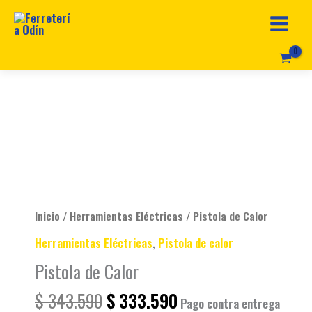
Ir
al
contenido
Original
Current
Pistola
price
price
de
was:
is:
Calor
$ 343.590.
$ 333.590.
cantidad
Inicio
/
Herramientas Eléctricas
/ Pistola de Calor
Herramientas Eléctricas
,
Pistola de calor
Pistola de Calor
$
343.590
$
333.590
Pago contra entrega