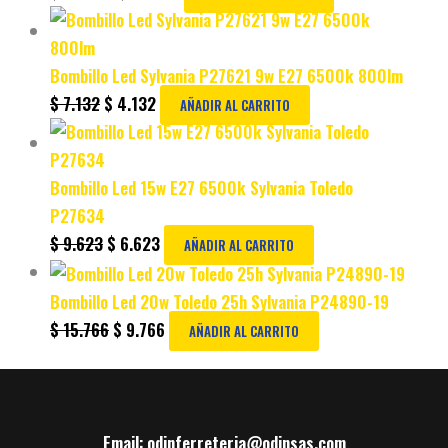
Bombillo Led Sylvania P27621 9w E27 6500k 800lm
$
7.132
$
4.132
AÑADIR AL CARRITO
Bombillo Led 15w E27 6500k Sylvania Toledo
P27634
$
9.623
$
6.623
AÑADIR AL CARRITO
Bombillo Led 20w Toledo 25h Sylvania P24890-19
$
15.766
$
9.766
AÑADIR AL CARRITO
Email: odinferreteria@odinsas.com