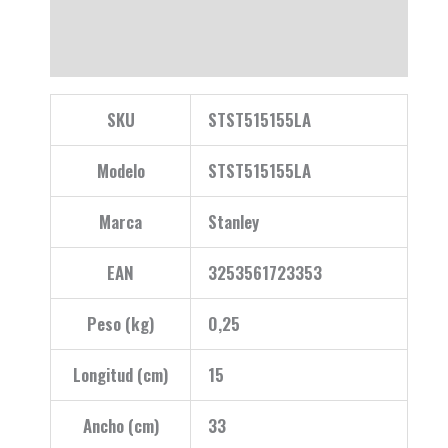
Descripción
Valoraciones (0)
SKU
STST515155LA
Modelo
STST515155LA
Marca
Stanley
EAN
3253561723353
Peso (kg)
0,25
Longitud (cm)
15
Ancho (cm)
33