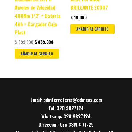
Niveles de Velocidad
BRILLANTE EC007
400Nm 1/2″ + Batería
$
10.000
4Ah + Cargador Caja
AÑADIR AL CARRITO
Plast
$
899.900
$
859.900
AÑADIR AL CARRITO
Email: odinferreteria@odinsas.com
Tel: 320 9827124
Whatsapp: 320 9827124
Dirección: Cra 33W # 71-29