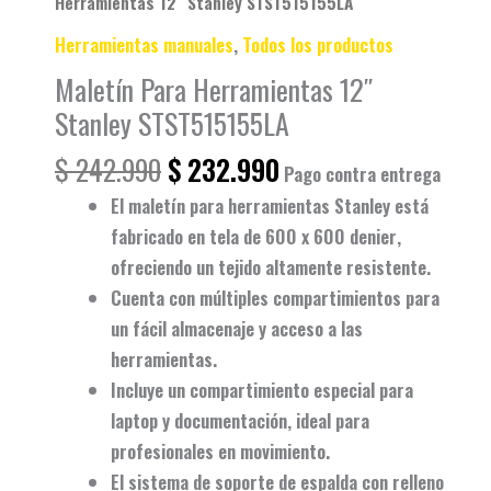
Herramientas 12″ Stanley STST515155LA
Herramientas manuales
,
Todos los productos
Maletín Para Herramientas 12″
Stanley STST515155LA
$
242.990
$
232.990
Pago contra entrega
El
maletín para herramientas Stanley
está
fabricado en tela de
600 x 600 denier
,
ofreciendo un tejido altamente resistente.
Cuenta con
múltiples compartimientos
para
un fácil almacenaje y acceso a las
herramientas.
Incluye un
compartimiento especial
para
laptop y documentación, ideal para
profesionales en movimiento.
El
sistema de soporte de espalda
con relleno