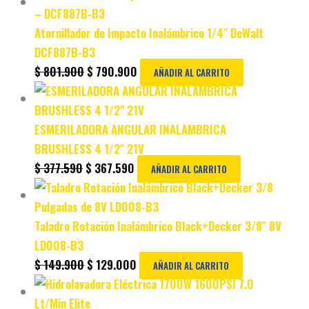
Atornillador de Impacto Inalámbrico 1/4″ DeWalt
DCF887B-B3
$
801.900
$
790.900
AÑADIR AL CARRITO
ESMERILADORA ANGULAR INALAMBRICA
BRUSHLESS 4 1/2″ 21V
$
377.590
$
367.590
AÑADIR AL CARRITO
Taladro Rotación Inalámbrico Black+Decker 3/8″ 8V
LD008-B3
$
149.900
$
129.000
AÑADIR AL CARRITO