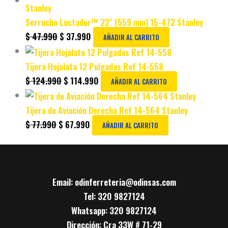
Serrucho Luctador™ 22″ (559 mm) 15-472 Stanley
$
47.990
$
37.990
AÑADIR AL CARRITO
Tijera Hojalata 12 Pulgadas Ref 14-558
$
124.990
$
114.990
AÑADIR AL CARRITO
Tijera de Aviación Derecha Ref 14-564 Stanley
$
77.990
$
67.990
AÑADIR AL CARRITO
Email: odinferreteria@odinsas.com
Tel: 320 9827124
Whatsapp: 320 9827124
Dirección: Cra 33W # 71-29