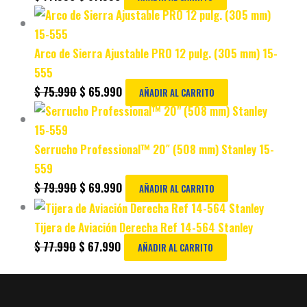
Arco de Sierra Ajustable PRO 12 pulg. (305 mm) 15-
555
$
75.990
$
65.990
AÑADIR AL CARRITO
Serrucho Professional™ 20″ (508 mm) Stanley 15-
559
$
79.990
$
69.990
AÑADIR AL CARRITO
Tijera de Aviación Derecha Ref 14-564 Stanley
$
77.990
$
67.990
AÑADIR AL CARRITO