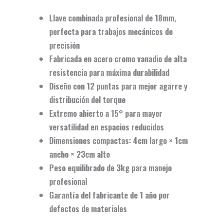
Llave combinada profesional
de 18mm,
perfecta para trabajos mecánicos de
precisión
Fabricada en
acero cromo vanadio
de alta
resistencia para máxima durabilidad
Diseño con
12 puntas
para mejor agarre y
distribución del torque
Extremo abierto a
15°
para mayor
versatilidad en espacios reducidos
Dimensiones compactas:
4cm largo × 1cm
ancho × 23cm alto
Peso equilibrado de
3kg
para manejo
profesional
Garantía del fabricante de
1 año
por
defectos de materiales